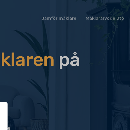
Jämför mäklare
Mäklararvode Utö
klaren
på
ögre