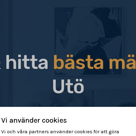
 hitta
bästa mä
Utö
Vi använder cookies
Vi och våra partners använder cookies för att göra
r & hitta rätt
Sälj din bostad
Få h