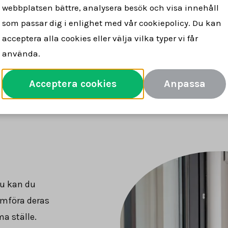
webbplatsen bättre, analysera besök och visa innehåll
lare för dig
snabbt & tryggt
försäljn
som passar dig i enlighet med vår cookiepolicy. Du kan
acceptera alla cookies eller välja vilka typer vi får
använda.
Jämför mäklare
Acceptera cookies
Anpassa
nu kan du
ämföra deras
a ställe.