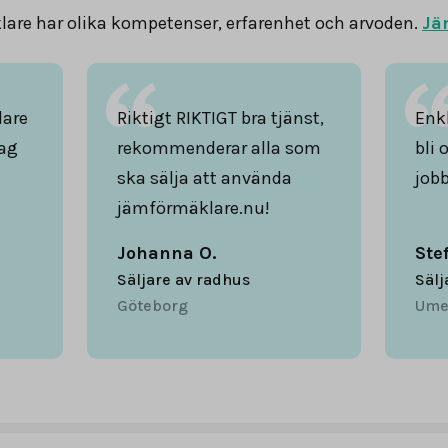
are har olika kompetenser, erfarenhet och arvoden.
Jä
lare
Riktigt RIKTIGT bra tjänst,
Enkl
ag
rekommenderar alla som
bli 
ska sälja att använda
jobb
jämförmäklare.nu!
Johanna O.
Ste
Säljare av radhus
Sälj
Göteborg
Ume