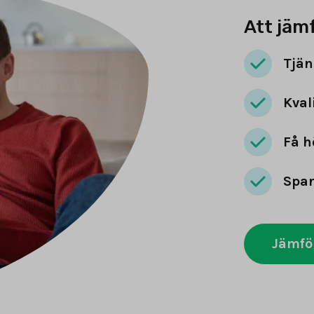
Att jäm
Tjän
Kval
Få h
Spar
Jämfö