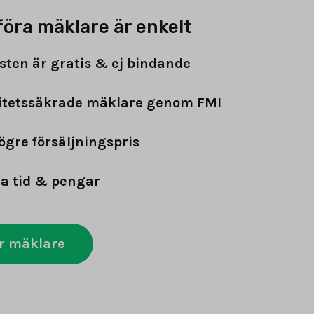
föra mäklare är enkelt
sten är gratis & ej bindande
itetssäkrade mäklare genom FMI
ögre försäljningspris
a tid & pengar
r mäklare