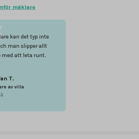
mför mäklare
are kan det typ inte
och man slipper allt
 med att leta runt.
fan T.
are av villa
å