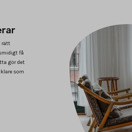
erar
 rätt
smidigt få
tta gör det
äklare som