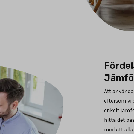
Fördel
Jämfö
Att använda
eftersom vi s
enkelt jämfö
hitta det bä
med att alla