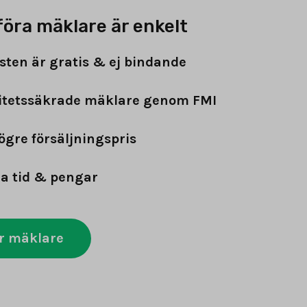
föra mäklare är enkelt
sten är gratis & ej bindande
itetssäkrade mäklare genom FMI
ögre försäljningspris
a tid & pengar
r mäklare