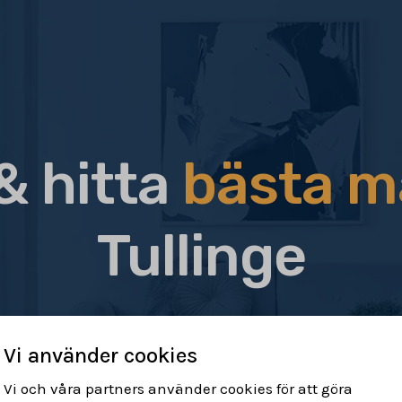
& hitta
bästa m
Tullinge
Vi använder cookies
Vi och våra partners använder cookies för att göra
r & hitta rätt
Sälj din bostad
Få h