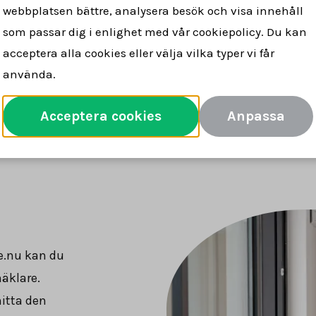
webbplatsen bättre, analysera besök och visa innehåll
lare för dig
snabbt & tryggt
försäljn
som passar dig i enlighet med vår cookiepolicy. Du kan
acceptera alla cookies eller välja vilka typer vi får
använda.
Jämför mäklare
Acceptera cookies
Anpassa
e.nu kan du
mäklare.
itta den