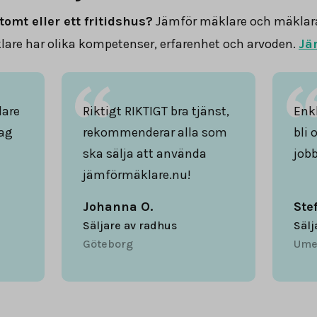
tomt eller ett fritidshus?
Jämför mäklare och mäklar
are har olika kompetenser, erfarenhet och arvoden.
Jä
lare
Riktigt RIKTIGT bra tjänst,
Enkl
ag
rekommenderar alla som
bli 
ska sälja att använda
jobb
jämförmäklare.nu!
Johanna O.
Ste
Säljare av radhus
Sälj
Göteborg
Ume