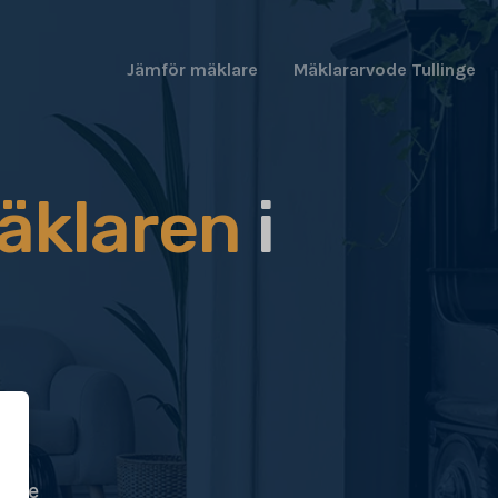
Jämför mäklare
Mäklararvode Tullinge
äklaren
i
ögre