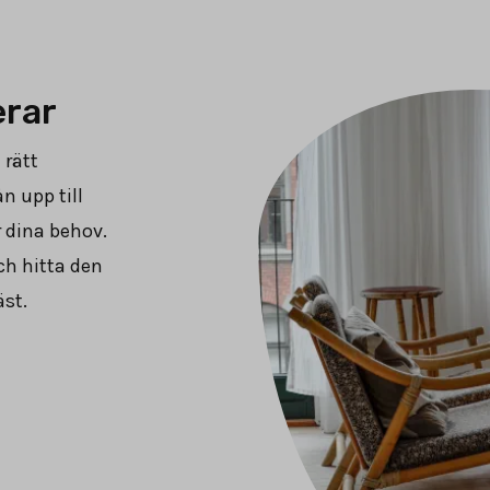
erar
 rätt
n upp till
 dina behov.
ch hitta den
st.