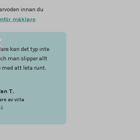
arvoden innan du
mför mäklare
are kan det typ inte
och man slipper allt
 med att leta runt.
fan T.
are av villa
å