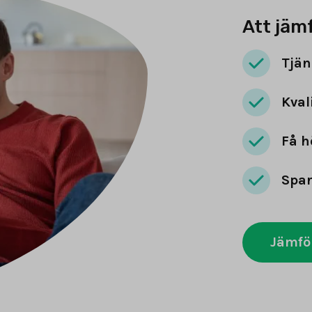
Att jäm
Tjän
Kval
Få h
Spar
Jämfö