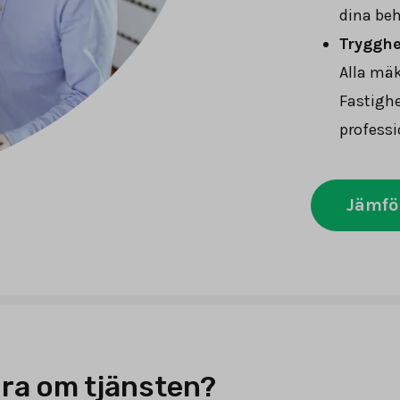
dina beh
Trygghet
Alla mäk
Fastighe
professi
Jämfö
ra om tjänsten?