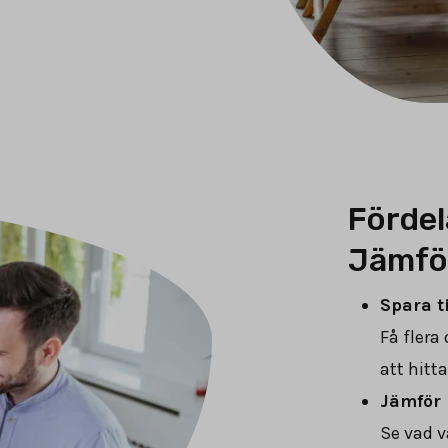
Fördel
Jämfö
Spara t
Få flera
att hitt
Jämför 
Se vad v