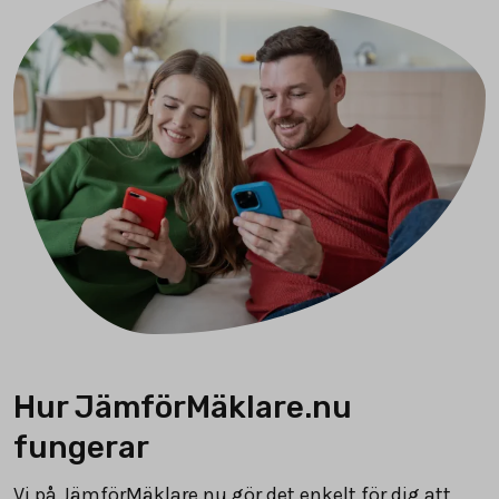
Hur JämförMäklare.nu
fungerar
Vi på JämförMäklare.nu gör det enkelt för dig att