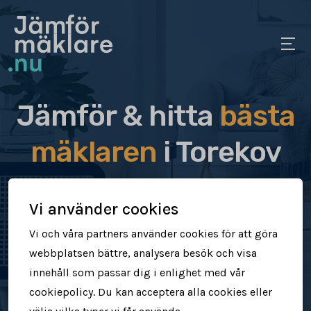
Jämför & hitta
bästa
mäklaren
i Torekov
Jämför & hitta rätt mäklare för dig
Vi använder cookies
Sälj din bostad snabbt & tryggt
Vi och våra partners använder cookies för att göra
webbplatsen bättre, analysera besök och visa
Få högre försäljningspris
innehåll som passar dig i enlighet med vår
cookiepolicy. Du kan acceptera alla cookies eller
Jämför mäklare