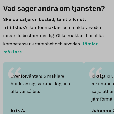
Vad säger andra om tjänsten?
Ska du sälja en bostad, tomt eller ett
fritidshus?
Jämför mäklare och mäklararvoden
innan du bestämmer dig. Olika mäklare har olika
kompetenser, erfarenhet och arvoden.
Jämför
mäklare
Över förväntan! 5 mäklare
Riktigt RIK
hörde av sig samma dag och
rekommend
alla var så bra.
sälja att 
jämförmäk
Erik A.
Johanna 