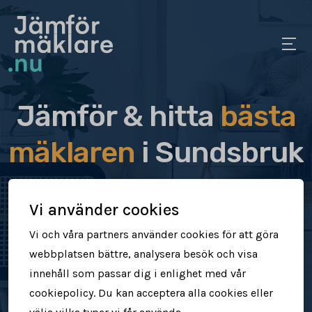
Jämför & hitta
bästa
mäklaren
i Sundsbruk
Jämför & hitta rätt mäklare för dig
Vi använder cookies
Sälj din bostad snabbt & tryggt
Vi och våra partners använder cookies för att göra
webbplatsen bättre, analysera besök och visa
Få högre försäljningspris
innehåll som passar dig i enlighet med vår
cookiepolicy. Du kan acceptera alla cookies eller
Jämför mäklare