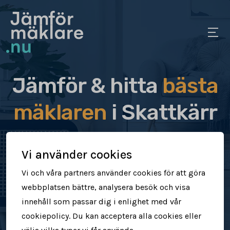
Jämför & hitta
bästa
mäklaren
i Skattkärr
Jämför & hitta rätt mäklare för dig
Vi använder cookies
Sälj din bostad snabbt & tryggt
Vi och våra partners använder cookies för att göra
webbplatsen bättre, analysera besök och visa
Få högre försäljningspris
innehåll som passar dig i enlighet med vår
cookiepolicy. Du kan acceptera alla cookies eller
Jämför mäklare