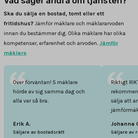
Vad säger andra om tjänsten?
Ska du sälja en bostad, tomt eller ett
fritidshus?
Jämför mäklare och mäklararvoden
innan du bestämmer dig. Olika mäklare har olika
kompetenser, erfarenhet och arvoden.
Jämför
mäklare
Över förväntan! 5 mäklare
Riktigt RIK
hörde av sig samma dag och
rekommend
alla var så bra.
sälja att 
jämförmäk
Erik A.
Johanna 
Säljare av bostadsrätt
Säljare av 