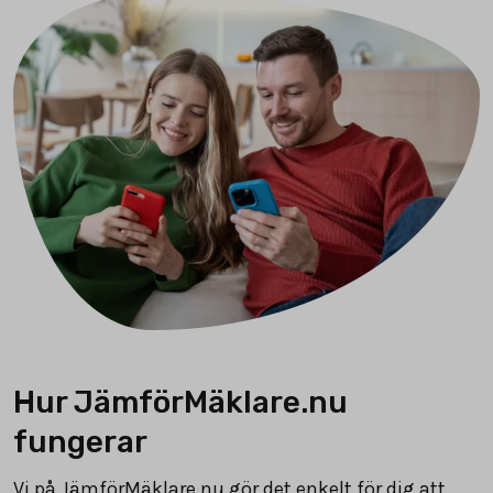
Hur JämförMäklare.nu
fungerar
Vi på JämförMäklare.nu gör det enkelt för dig att