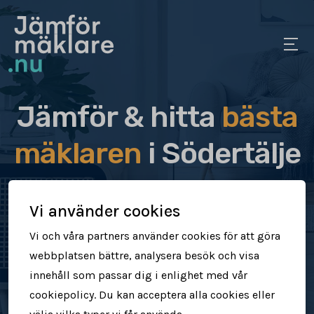
Jämför & hitta
bästa
mäklaren
i Södertälje
Jämför & hitta rätt mäklare för dig
Vi använder cookies
Sälj din bostad snabbt & tryggt
Vi och våra partners använder cookies för att göra
webbplatsen bättre, analysera besök och visa
Få högre försäljningspris
innehåll som passar dig i enlighet med vår
cookiepolicy. Du kan acceptera alla cookies eller
Jämför mäklare