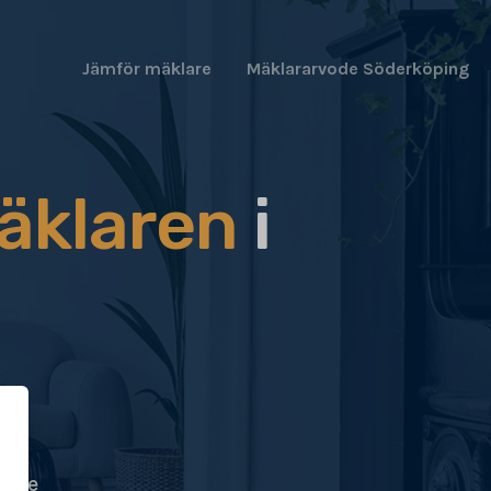
Jämför mäklare
Mäklararvode Söderköping
äklaren
i
ögre