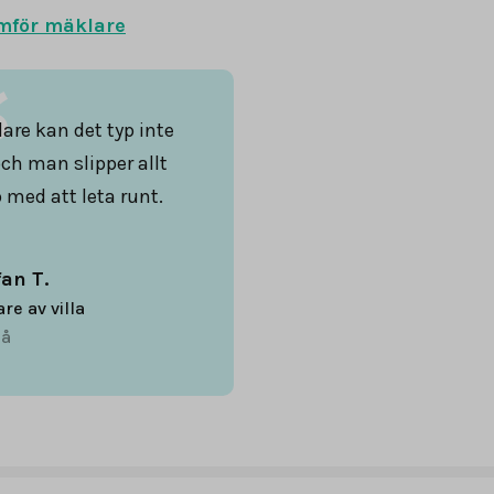
mför mäklare
are kan det typ inte
och man slipper allt
 med att leta runt.
fan T.
are av villa
å