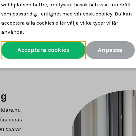
webbplatsen bättre, analysera besök och visa innehåll
lare för dig
snabbt & tryggt
försäljn
som passar dig i enlighet med vår cookiepolicy. Du kan
acceptera alla cookies eller välja vilka typer vi får
använda.
Jämför mäklare
Acceptera cookies
Anpassa
ng
äklare.nu
öra deras
Du sparar