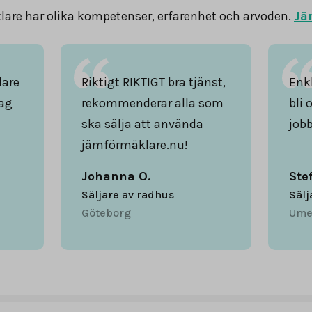
are har olika kompetenser, erfarenhet och arvoden.
Jä
lare
Riktigt RIKTIGT bra tjänst,
Enkl
ag
rekommenderar alla som
bli 
ska sälja att använda
jobb
jämförmäklare.nu!
Johanna O.
Ste
Säljare av radhus
Sälj
Göteborg
Ume