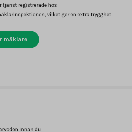
r tjänst registrerade hos
klarinspektionen, vilket ger en extra trygghet.
r mäklare
arvoden innan du