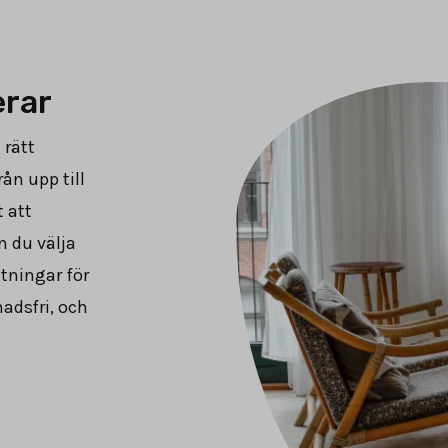
erar
 rätt
ån upp till
 att
n du välja
tningar för
adsfri, och