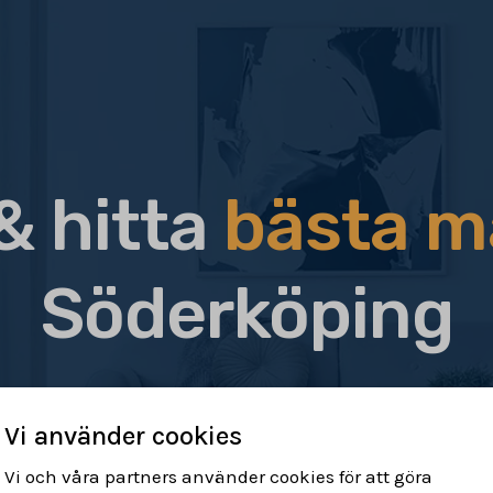
& hitta
bästa m
Söderköping
Vi använder cookies
Vi och våra partners använder cookies för att göra
r & hitta rätt
Sälj din bostad
Få h