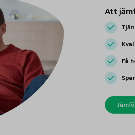
Att jäm
Tjän
Kval
Få h
Spar
Jämfö