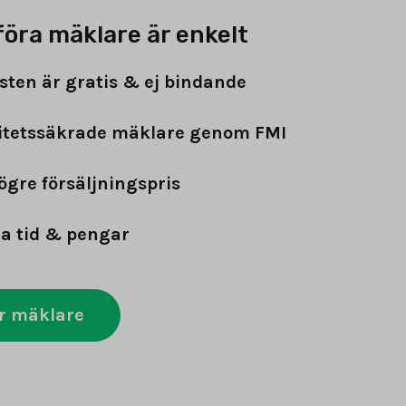
föra mäklare är enkelt
sten är gratis & ej bindande
itetssäkrade mäklare genom FMI
ögre försäljningspris
a tid & pengar
r mäklare