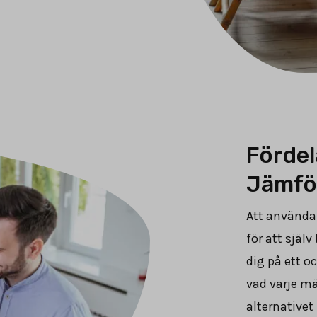
Fördel
Jämfö
Att använda 
för att själ
dig på ett o
vad varje mä
alternativet