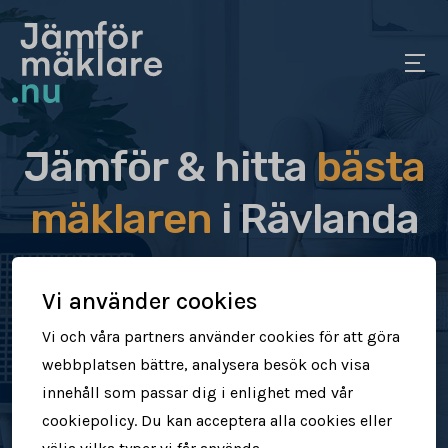
Jämför & hitta
bästa
mäklaren
i Rävlanda
Jämför & hitta rätt mäklare för dig
Vi använder cookies
Sälj din bostad snabbt & tryggt
Vi och våra partners använder cookies för att göra
webbplatsen bättre, analysera besök och visa
Få högre försäljningspris
innehåll som passar dig i enlighet med vår
cookiepolicy. Du kan acceptera alla cookies eller
Jämför mäklare