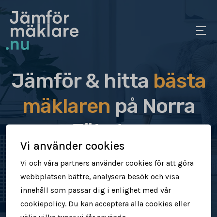
Jämför & hitta
bästa
mäklaren
på Norra
Fäladen
Vi använder cookies
Jämför & hitta rätt mäklare för dig
Vi och våra partners använder cookies för att göra
webbplatsen bättre, analysera besök och visa
Sälj din bostad snabbt & tryggt
innehåll som passar dig i enlighet med vår
cookiepolicy. Du kan acceptera alla cookies eller
Få högre försäljningspris