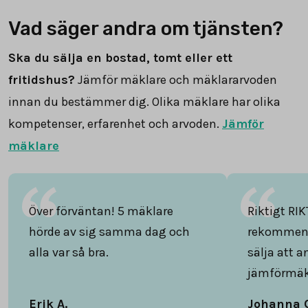
Vad säger andra om tjänsten?
Ska du sälja en bostad, tomt eller ett
fritidshus?
Jämför mäklare och mäklararvoden
innan du bestämmer dig. Olika mäklare har olika
kompetenser, erfarenhet och arvoden.
Jämför
mäklare
Över förväntan! 5 mäklare
Riktigt RIK
hörde av sig samma dag och
rekommend
alla var så bra.
sälja att 
jämförmäk
Erik A.
Johanna 