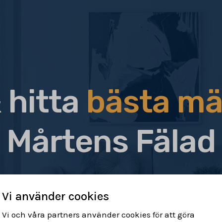
 hitta
bästa mä
Mårtens Fälad
Vi använder cookies
Vi och våra partners använder cookies för att göra
r & hitta rätt
Sälj din bostad
Få h