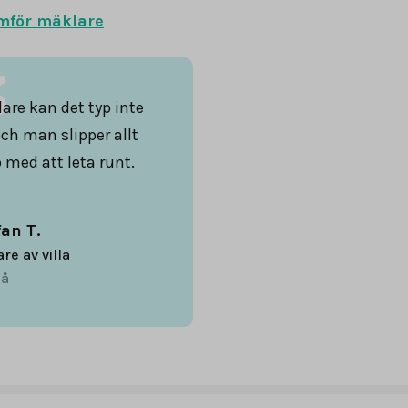
mför mäklare
are kan det typ inte
och man slipper allt
 med att leta runt.
fan T.
are av villa
å