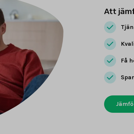
Att jäm
Tjän
Kval
Få h
Spar
Jämfö