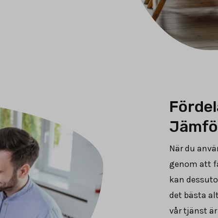
Fördel
Jämfö
När du anvä
genom att få
kan dessutom
det bästa al
vår tjänst ä