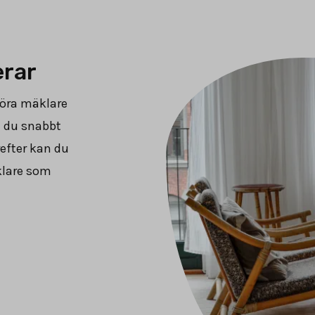
erar
föra mäklare
n du snabbt
refter kan du
klare som