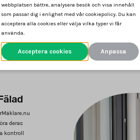
webbplatsen bättre, analysera besök och visa innehåll
lare för dig
snabbt & tryggt
försäljn
som passar dig i enlighet med vår cookiepolicy. Du kan
acceptera alla cookies eller välja vilka typer vi får
använda.
Jämför mäklare
Acceptera cookies
Anpassa
Fälad
örMäklare.nu
öra deras
a kontroll