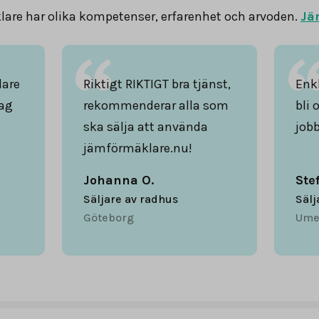
are har olika kompetenser, erfarenhet och arvoden.
Jä
lare
Riktigt RIKTIGT bra tjänst,
Enkl
ag
rekommenderar alla som
bli 
ska sälja att använda
jobb
jämförmäklare.nu!
Johanna O.
Ste
Säljare av radhus
Sälj
Göteborg
Ume