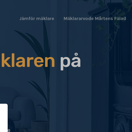
Jämför mäklare
Mäklararvode Mårtens Fälad
klaren
på
ögre