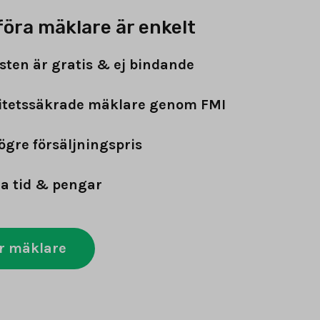
föra mäklare är enkelt
sten är gratis & ej bindande
itetssäkrade mäklare genom FMI
ögre försäljningspris
a tid & pengar
r mäklare