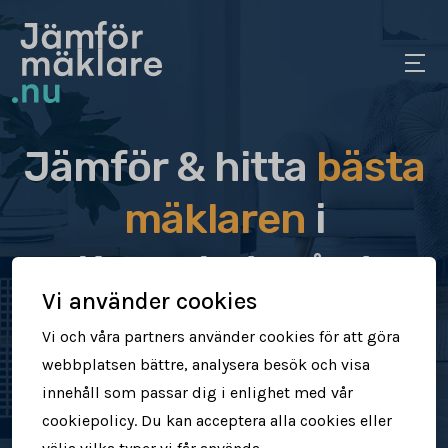
Jämför & hitta
bästa
mäklaren
i
Kungsladugård
Vi använder cookies
Jämför & hitta rätt mäklare för dig
Vi och våra partners använder cookies för att göra
webbplatsen bättre, analysera besök och visa
Sälj din bostad snabbt & tryggt
innehåll som passar dig i enlighet med vår
cookiepolicy. Du kan acceptera alla cookies eller
Få högre försäljningspris