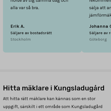
hörde av sig samma dag och
rekommend
alla var så bra.
sälja att 
jämförmäk
Erik A.
Johanna 
Säljare av bostadsrätt
Säljare av 
Stockholm
Göteborg
Hitta mäklare i Kungsladugård
Att hitta rätt mäklare kan kännas som en stor
uppgift, särskilt i ett område som Kungsladugård