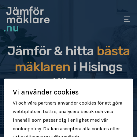
Jämför & hitta
bästa
mäklaren
i Hisings
Kärra
Vi använder cookies
Jämför & hitta rätt mäklare för dig
Vi och våra partners använder cookies för att göra
webbplatsen bättre, analysera besök och visa
Sälj din bostad snabbt & tryggt
innehåll som passar dig i enlighet med vår
cookiepolicy. Du kan acceptera alla cookies eller
Få högre försäljningspris