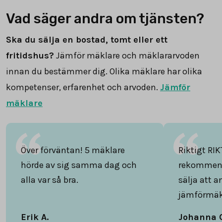
Vad säger andra om tjänsten?
Ska du sälja en bostad, tomt eller ett
fritidshus?
Jämför mäklare och mäklararvoden
innan du bestämmer dig. Olika mäklare har olika
kompetenser, erfarenhet och arvoden.
Jämför
mäklare
Över förväntan! 5 mäklare
Riktigt RIK
hörde av sig samma dag och
rekommend
alla var så bra.
sälja att 
jämförmäk
Erik A.
Johanna 