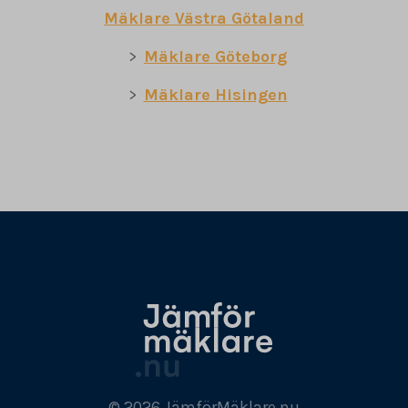
Mäklare Västra Götaland
Mäklare Göteborg
Mäklare Hisingen
© 2026 JämförMäklare.nu