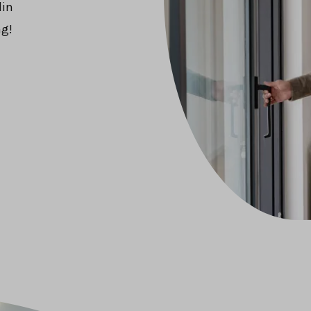
din
ag!