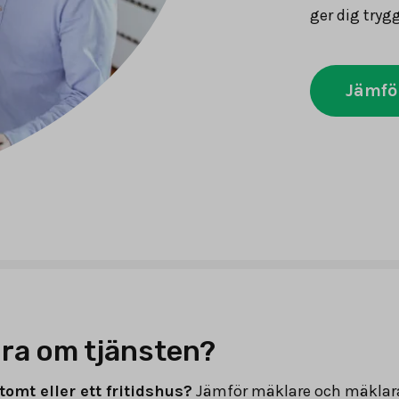
ger dig tryg
Jämfö
ra om tjänsten?
tomt eller ett fritidshus?
Jämför mäklare och mäklar