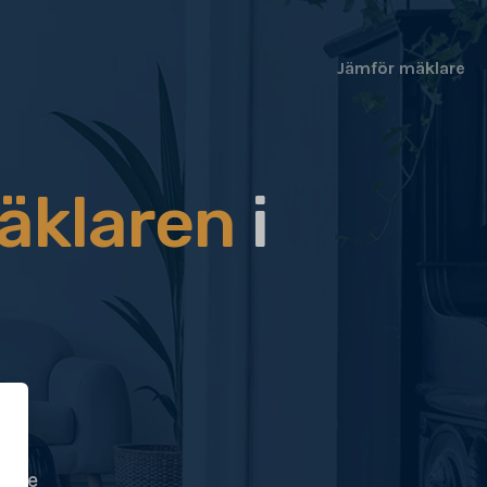
Jämför mäklare
äklaren
i
ögre