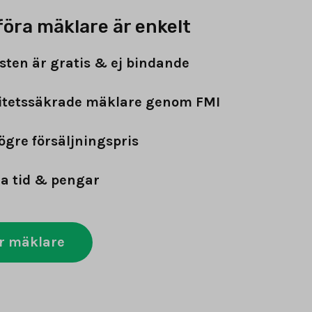
föra mäklare är enkelt
sten är gratis & ej bindande
itetssäkrade mäklare genom FMI
ögre försäljningspris
a tid & pengar
r mäklare