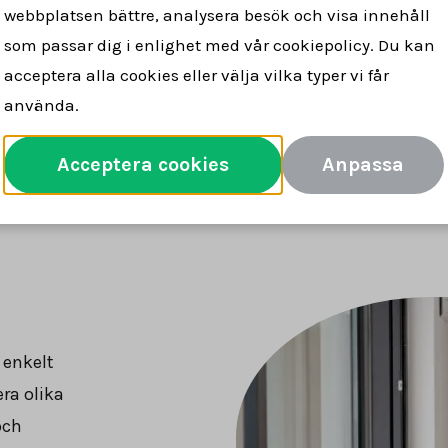
webbplatsen bättre, analysera besök och visa innehåll
lare för dig
snabbt & tryggt
försäljn
som passar dig i enlighet med vår cookiepolicy. Du kan
acceptera alla cookies eller välja vilka typer vi får
använda.
Jämför mäklare
Acceptera cookies
Anpassa
 enkelt
era olika
och