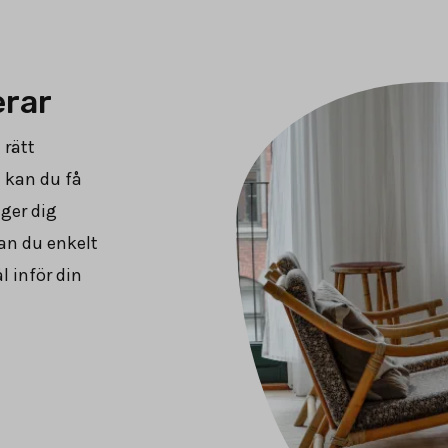
erar
 rätt
n kan du få
 ger dig
an du enkelt
 inför din