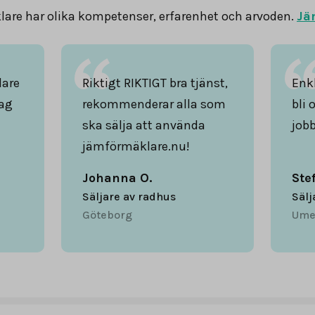
are har olika kompetenser, erfarenhet och arvoden.
Jä
lare
Riktigt RIKTIGT bra tjänst,
Enkl
ag
rekommenderar alla som
bli 
ska sälja att använda
jobb
jämförmäklare.nu!
Johanna O.
Ste
Säljare av radhus
Sälj
Göteborg
Ume