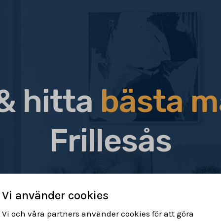
& hitta
bästa m
Frillesås
Vi använder cookies
Vi och våra partners använder cookies för att göra
r & hitta rätt
Sälj din bostad
Få h