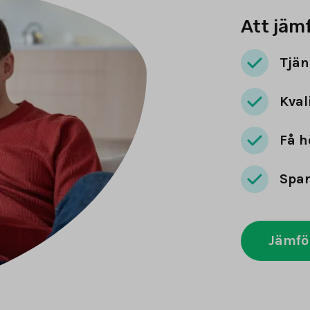
Att jäm
Tjän
Kval
Få h
Spar
Jämfö