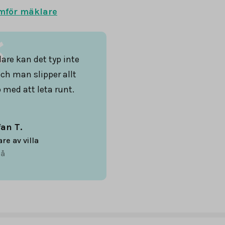
mför mäklare
are kan det typ inte
och man slipper allt
 med att leta runt.
fan T.
are av villa
å