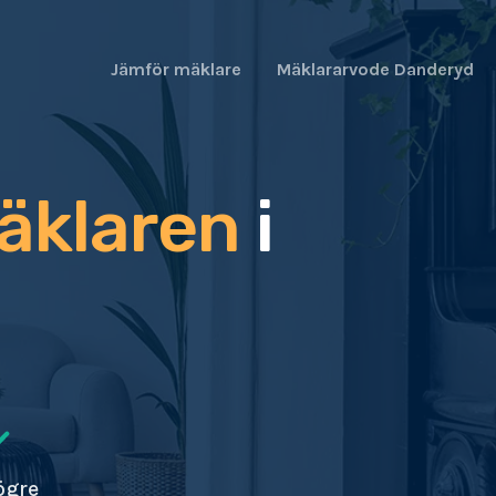
Jämför mäklare
Mäklararvode Danderyd
äklaren
i
ögre