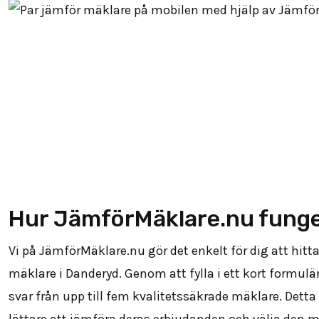
Hur JämförMäklare.nu fung
Vi på JämförMäklare.nu gör det enkelt för dig att hitta
mäklare i Danderyd. Genom att fylla i ett kort formulä
svar från upp till fem kvalitetssäkrade mäklare. Detta
lättare att jämföra deras erbjudanden och välja den 