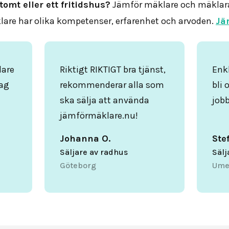
tomt eller ett fritidshus?
Jämför mäklare och mäklar
are har olika kompetenser, erfarenhet och arvoden.
Jä
lare
Riktigt RIKTIGT bra tjänst,
Enkl
ag
rekommenderar alla som
bli 
ska sälja att använda
jobb
jämförmäklare.nu!
Johanna O.
Ste
Säljare av radhus
Sälj
Göteborg
Ume