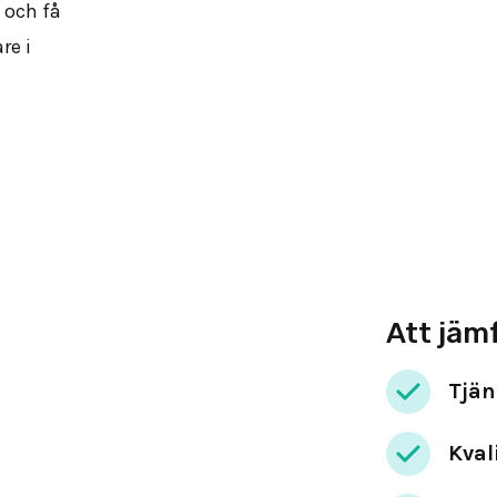
 och få
re i
Att jäm
Tjän
Kval