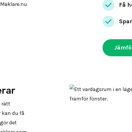
Få h
Spar
Jämfö
erar
 rätt
r kan du få
 gör det
mäklare som