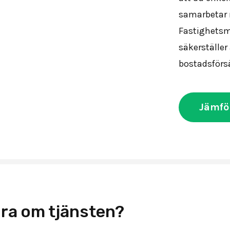
samarbetar 
Fastighetsmä
säkerställer 
bostadsförsä
Jämfö
ra om tjänsten?