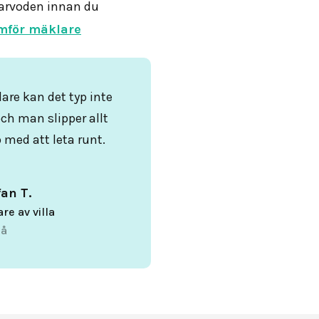
arvoden innan du
mför mäklare
are kan det typ inte
och man slipper allt
 med att leta runt.
fan T.
are av villa
å