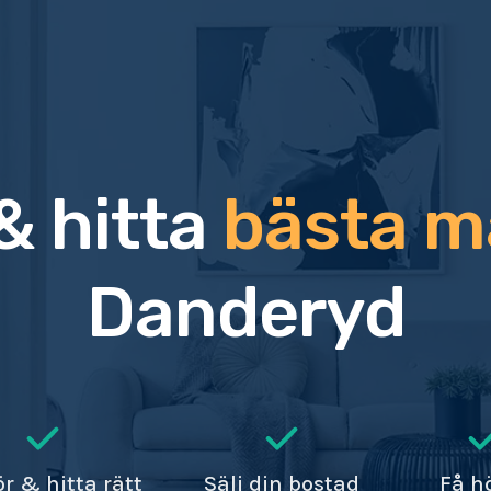
& hitta
bästa m
Danderyd
r & hitta rätt
Sälj din bostad
Få h