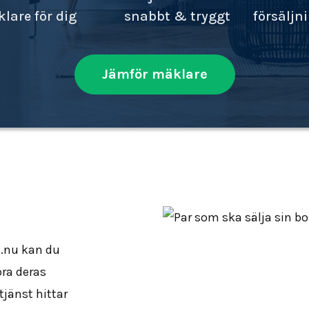
lare för dig
snabbt & tryggt
försäljn
Jämför mäklare
e.nu kan du
öra deras
tjänst hittar