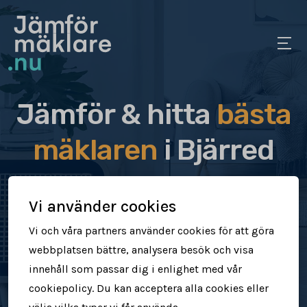
Jämför & hitta
bästa
mäklaren
i Bjärred
Jämför & hitta rätt mäklare för dig
Vi använder cookies
Sälj din bostad snabbt & tryggt
Vi och våra partners använder cookies för att göra
webbplatsen bättre, analysera besök och visa
Få högre försäljningspris
innehåll som passar dig i enlighet med vår
cookiepolicy. Du kan acceptera alla cookies eller
Jämför mäklare