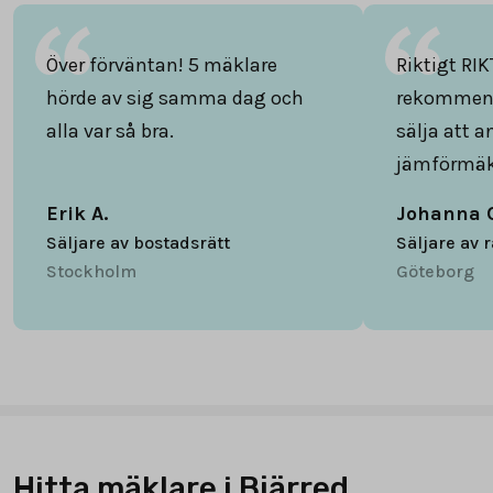
Över förväntan! 5 mäklare
Riktigt RIK
hörde av sig samma dag och
rekommend
alla var så bra.
sälja att 
jämförmäk
Erik A.
Johanna 
Säljare av bostadsrätt
Säljare av 
Stockholm
Göteborg
Hitta mäklare i Bjärred