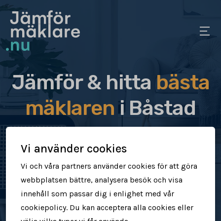
Jämför & hitta
bästa
mäklaren
i Båstad
Jämför & hitta rätt mäklare för dig
Vi använder cookies
Sälj din bostad snabbt & tryggt
Vi och våra partners använder cookies för att göra
webbplatsen bättre, analysera besök och visa
Få högre försäljningspris
innehåll som passar dig i enlighet med vår
cookiepolicy. Du kan acceptera alla cookies eller
Jämför mäklare