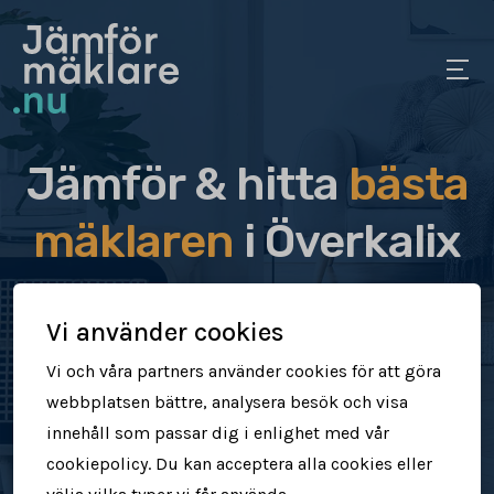
Jämför & hitta
bästa
mäklaren
i Överkalix
Jämför & hitta rätt mäklare för dig
Vi använder cookies
Sälj din bostad snabbt & tryggt
Vi och våra partners använder cookies för att göra
webbplatsen bättre, analysera besök och visa
Få högre försäljningspris
innehåll som passar dig i enlighet med vår
cookiepolicy. Du kan acceptera alla cookies eller
Jämför mäklare