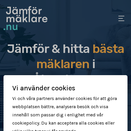
Jämför & hitta
bästa
mäklaren
i
Åkersberga
Vi använder cookies
Jämför & hitta rätt mäklare för dig
Vi och våra partners använder cookies för att göra
webbplatsen bättre, analysera besök och visa
Sälj din bostad snabbt & tryggt
innehåll som passar dig i enlighet med vår
cookiepolicy. Du kan acceptera alla cookies eller
Få högre försäljningspris