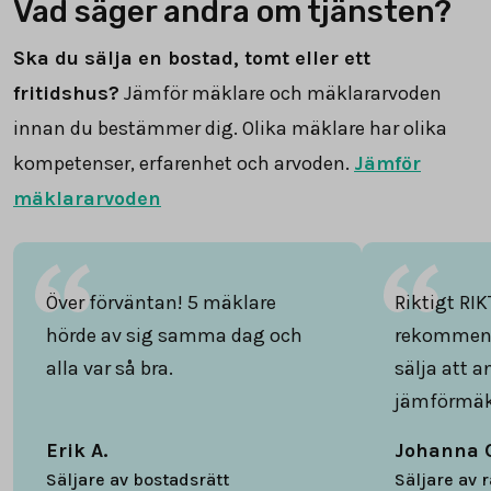
Vad säger andra om tjänsten?
Ska du sälja en bostad, tomt eller ett
fritidshus?
Jämför mäklare och mäklararvoden
innan du bestämmer dig. Olika mäklare har olika
kompetenser, erfarenhet och arvoden.
Jämför
mäklararvoden
Över förväntan! 5 mäklare
Riktigt RIK
hörde av sig samma dag och
rekommend
alla var så bra.
sälja att 
jämförmäk
Erik A.
Johanna 
Säljare av bostadsrätt
Säljare av 