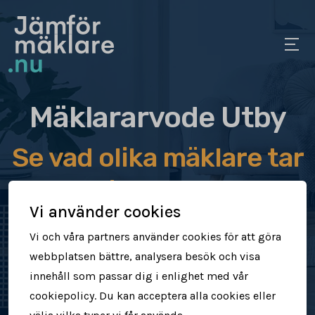
Mäklararvode Utby
Se vad olika mäklare tar
i arvode
Vi använder cookies
Jämför mäklararvoden
Vi och våra partners använder cookies för att göra
webbplatsen bättre, analysera besök och visa
Se vad mäklare tar för att sälja din
innehåll som passar dig i enlighet med vår
bostad
cookiepolicy. Du kan acceptera alla cookies eller