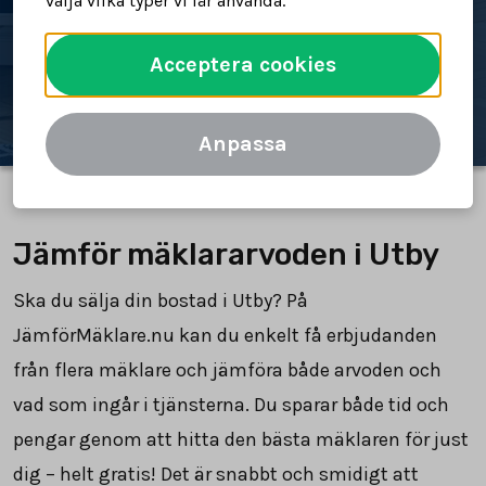
välja vilka typer vi får använda.
Spara tid och pengar
Acceptera cookies
Jämför mäklararvoden
Anpassa
Jämför mäklararvoden i Utby
Ska du sälja din bostad i Utby? På
JämförMäklare.nu kan du enkelt få erbjudanden
från flera mäklare och jämföra både arvoden och
vad som ingår i tjänsterna. Du sparar både tid och
pengar genom att hitta den bästa mäklaren för just
dig – helt gratis! Det är snabbt och smidigt att