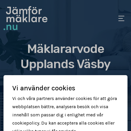
Mäklararvode
Upplands Väsby
Se vad olika mäklare tar
Vi använder cookies
i arvode
Vi och våra partners använder cookies för att göra
webbplatsen bättre, analysera besök och visa
Jämför mäklararvoden
innehåll som passar dig i enlighet med vår
cookiepolicy. Du kan acceptera alla cookies eller
Se vad mäklare tar för att sälja din