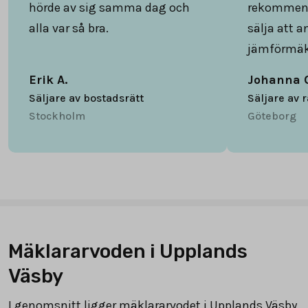
hörde av sig samma dag och
rekommend
alla var så bra.
sälja att 
jämförmäk
Erik A.
Johanna 
Säljare av bostadsrätt
Säljare av 
Stockholm
Göteborg
Mäklararvoden i Upplands
Väsby
I genomsnitt ligger mäklararvodet i Upplands Väsby