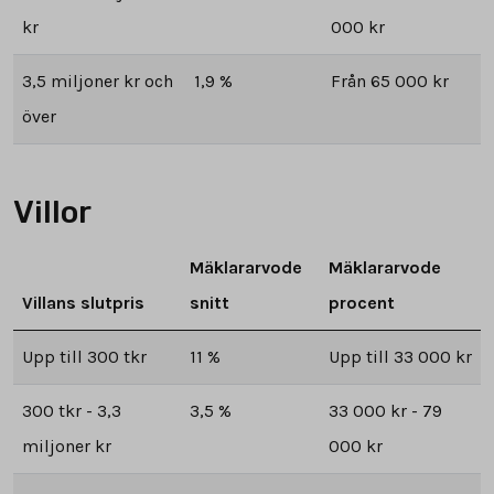
kr
000 kr
3,5 miljoner kr och
1,9 %
Från 65 000 kr
över
Villor
Mäklararvode
Mäklararvode
Villans slutpris
snitt
procent
Upp till 300 tkr
11 %
Upp till 33 000 kr
300 tkr - 3,3
3,5 %
33 000 kr - 79
miljoner kr
000 kr