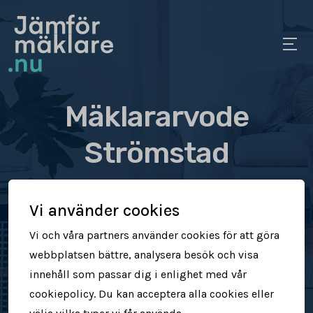
Mäklararvode
Strömstad
Se vad olika mäklare tar
Vi använder cookies
i arvode
Vi och våra partners använder cookies för att göra
webbplatsen bättre, analysera besök och visa
Jämför mäklararvoden
innehåll som passar dig i enlighet med vår
cookiepolicy. Du kan acceptera alla cookies eller
Se vad mäklare tar för att sälja din