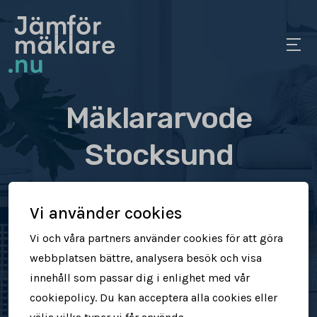
Mäklararvode
Stocksund
Se vad olika mäklare tar
Vi använder cookies
i arvode
Vi och våra partners använder cookies för att göra
webbplatsen bättre, analysera besök och visa
Jämför mäklararvoden
innehåll som passar dig i enlighet med vår
cookiepolicy. Du kan acceptera alla cookies eller
Se vad mäklare tar för att sälja din