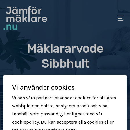
Mäklararvode
Sibbhult
Se vad olika mäklare tar
Vi använder cookies
i arvode
Vi och våra partners använder cookies för att göra
webbplatsen bättre, analysera besök och visa
Jämför mäklararvoden
innehåll som passar dig i enlighet med vår
cookiepolicy. Du kan acceptera alla cookies eller
Se vad mäklare tar för att sälja din