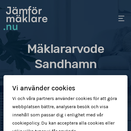
Mäklararvode
Sandhamn
Se vad olika mäklare tar
Vi använder cookies
i arvode
Vi och våra partners använder cookies för att göra
webbplatsen bättre, analysera besök och visa
Jämför mäklararvoden
innehåll som passar dig i enlighet med vår
cookiepolicy. Du kan acceptera alla cookies eller
Se vad mäklare tar för att sälja din