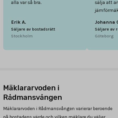
alla var så bra.
sälja att 
jämförmäk
Erik A.
Johanna 
Säljare av bostadsrätt
Säljare av 
Stockholm
Göteborg
Mäklararvoden i
Rådmansvången
Mäklararvoden i Rådmansvången varierar beroende
på bostadens värde och vilken mäklare du väljer,