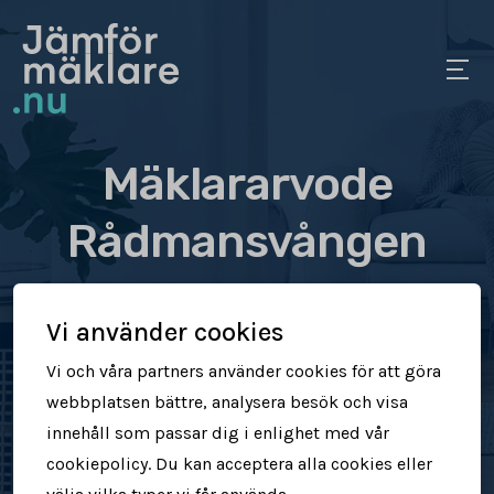
Mäklararvode
Rådmansvången
Se vad olika mäklare tar
Vi använder cookies
i arvode
Vi och våra partners använder cookies för att göra
webbplatsen bättre, analysera besök och visa
Jämför mäklararvoden
innehåll som passar dig i enlighet med vår
cookiepolicy. Du kan acceptera alla cookies eller
Se vad mäklare tar för att sälja din