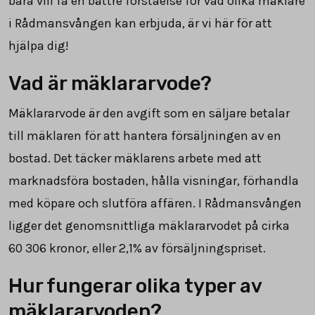
bara vill få en bättre förståelse för vad olika mäklare
i Rådmansvången kan erbjuda, är vi här för att
hjälpa dig!
Vad är mäklararvode?
Mäklararvode är den avgift som en säljare betalar
till mäklaren för att hantera försäljningen av en
bostad. Det täcker mäklarens arbete med att
marknadsföra bostaden, hålla visningar, förhandla
med köpare och slutföra affären. I Rådmansvången
ligger det genomsnittliga mäklararvodet på cirka
60 306
kronor, eller
2,1
% av försäljningspriset.
Hur fungerar olika typer av
mäklararvoden?