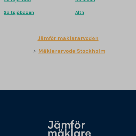
Saltsjöbaden
Älta
Jämför mäklararvoden
Mäklararvode Stockholm