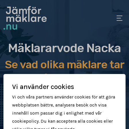
Mäklararvode Nacka
Se vad olika mäklare tar
i arvode
Vi använder cookies
Jämför mäklararvoden
Vi och våra partners använder cookies för att göra
webbplatsen bättre, analysera besök och visa
Se vad mäklare tar för att sälja din
innehåll som passar dig i enlighet med vår
bostad
cookiepolicy. Du kan acceptera alla cookies eller