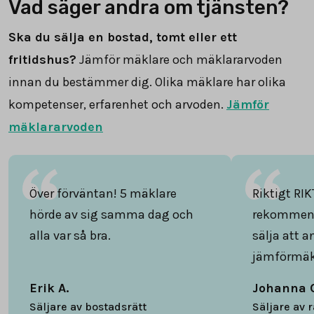
Vad säger andra om tjänsten?
Ska du sälja en bostad, tomt eller ett
fritidshus?
Jämför mäklare och mäklararvoden
innan du bestämmer dig. Olika mäklare har olika
kompetenser, erfarenhet och arvoden.
Jämför
mäklararvoden
Över förväntan! 5 mäklare
Riktigt RIK
hörde av sig samma dag och
rekommend
alla var så bra.
sälja att 
jämförmäk
Erik A.
Johanna 
Säljare av bostadsrätt
Säljare av 