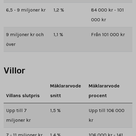
6,5 - 9 miljoner kr
1,2 %
84 000 kr - 101
000 kr
9 miljoner kr och
1,1 %
Från 101 000 kr
över
Villor
Mäklararvode
Mäklararvode
Villans slutpris
snitt
procent
Upp till 7
1,5 %
Upp till 106 000
miljoner kr
kr
7 - 11 miljoner kr
1,4 %
106 000 kr - 141