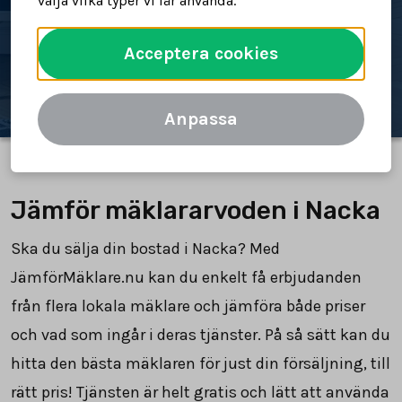
välja vilka typer vi får använda.
Spara tid och pengar
Acceptera cookies
Jämför mäklararvoden
Anpassa
Jämför mäklararvoden i Nacka
Ska du sälja din bostad i Nacka? Med
JämförMäklare.nu kan du enkelt få erbjudanden
från flera lokala mäklare och jämföra både priser
och vad som ingår i deras tjänster. På så sätt kan du
hitta den bästa mäklaren för just din försäljning, till
rätt pris! Tjänsten är helt gratis och lätt att använda