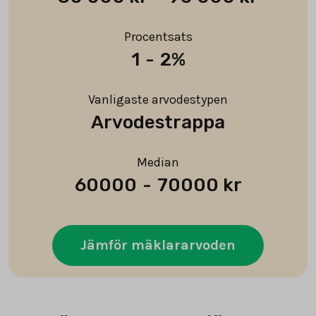
Procentsats
1
-
2%
Vanligaste arvodestypen
Arvodestrappa
Median
60000
-
70000 kr
Jämför mäklararvoden