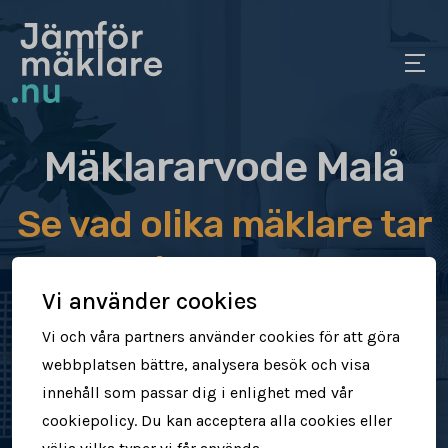
Mäklararvode Malå
Se vad olika mäklare tar
i arvode
Vi använder cookies
Jämför mäklararvoden
Vi och våra partners använder cookies för att göra
webbplatsen bättre, analysera besök och visa
Se vad mäklare tar för att sälja din
innehåll som passar dig i enlighet med vår
bostad
cookiepolicy. Du kan acceptera alla cookies eller