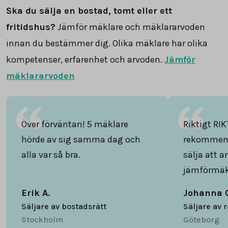
Ska du sälja en bostad, tomt eller ett
fritidshus?
Jämför mäklare och mäklararvoden
innan du bestämmer dig. Olika mäklare har olika
kompetenser, erfarenhet och arvoden.
Jämför
mäklararvoden
Över förväntan! 5 mäklare
Riktigt RIK
hörde av sig samma dag och
rekommend
alla var så bra.
sälja att 
jämförmäk
Erik A.
Johanna 
Säljare av bostadsrätt
Säljare av 
Stockholm
Göteborg