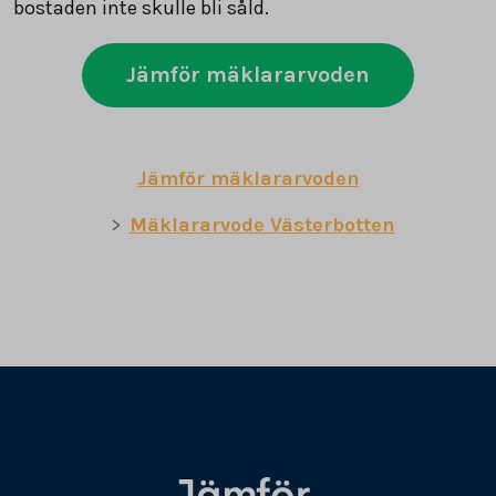
bostaden inte skulle bli såld.
Jämför mäklararvoden
Jämför mäklararvoden
Mäklararvode Västerbotten