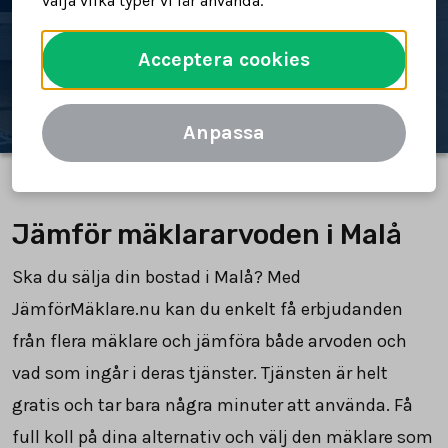
välja vilka typer vi får använda.
Spara tid och pengar
Acceptera cookies
Jämför mäklararvoden
Anpassa
Jämför mäklararvoden i Malå
Ska du sälja din bostad i Malå? Med
JämförMäklare.nu kan du enkelt få erbjudanden
från flera mäklare och jämföra både arvoden och
vad som ingår i deras tjänster. Tjänsten är helt
gratis och tar bara några minuter att använda. Få
full koll på dina alternativ och välj den mäklare som