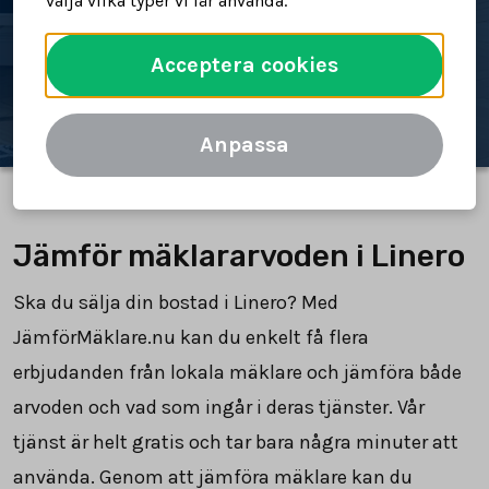
välja vilka typer vi får använda.
Spara tid och pengar
Acceptera cookies
Jämför mäklararvoden
Anpassa
Jämför mäklararvoden i Linero
Ska du sälja din bostad i Linero? Med
JämförMäklare.nu kan du enkelt få flera
erbjudanden från lokala mäklare och jämföra både
arvoden och vad som ingår i deras tjänster. Vår
tjänst är helt gratis och tar bara några minuter att
använda. Genom att jämföra mäklare kan du