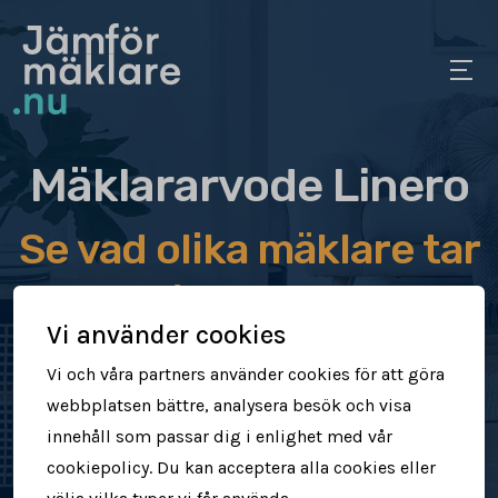
Mäklararvode Linero
Se vad olika mäklare tar
i arvode
Vi använder cookies
Jämför mäklararvoden
Vi och våra partners använder cookies för att göra
webbplatsen bättre, analysera besök och visa
Se vad mäklare tar för att sälja din
innehåll som passar dig i enlighet med vår
bostad
cookiepolicy. Du kan acceptera alla cookies eller