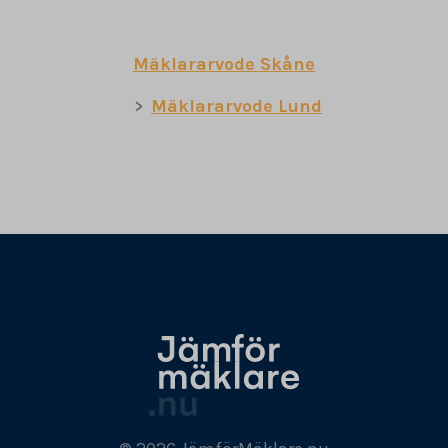
Mäklararvode Skåne
Mäklararvode Lund