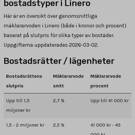
bostadstyper i Linero
Här är en översikt över genomsnittliga
mäklararvoden i Linero (både i kronor och procent)
baserat på slutpris för olika typer av bostäder.
Uppgifterna uppdaterades 2026-03-02.
Bostadsrätter / lägenheter
Bostadsrättens
Mäklararvode
Mäklararvode
slutpris
snitt
procent
Upp till 1,5
2,7 %
Upp till 41 000 kr
miljoner kr
1,5 - 2 miljoner kr
2,5 %
41 000 kr - 45
000 kr