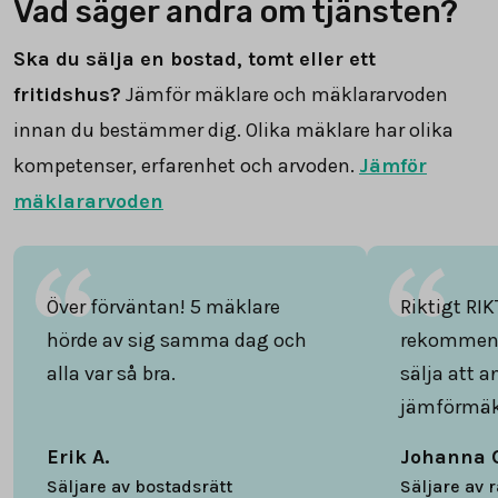
Vad säger andra om tjänsten?
Ska du sälja en bostad, tomt eller ett
fritidshus?
Jämför mäklare och mäklararvoden
innan du bestämmer dig. Olika mäklare har olika
kompetenser, erfarenhet och arvoden.
Jämför
mäklararvoden
Över förväntan! 5 mäklare
Riktigt RIK
hörde av sig samma dag och
rekommend
alla var så bra.
sälja att 
jämförmäk
Erik A.
Johanna 
Säljare av bostadsrätt
Säljare av 