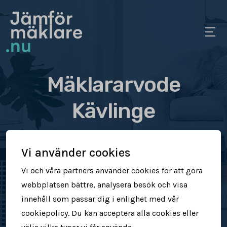
Mäklararvode
Kävlinge
Se vad olika mäklare tar
Vi använder cookies
i arvode
Vi och våra partners använder cookies för att göra
webbplatsen bättre, analysera besök och visa
Jämför mäklararvoden
innehåll som passar dig i enlighet med vår
cookiepolicy. Du kan acceptera alla cookies eller
Se vad mäklare tar för att sälja din