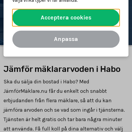
välja vilka typer vi får använda.
Spara tid och pengar
Acceptera cookies
Jämför mäklararvoden
Anpassa
Jämför mäklararvoden i Habo
Ska du sälja din bostad i Habo? Med
JämförMäklare.nu får du enkelt och snabbt
erbjudanden från flera mäklare, så att du kan
jämföra arvoden och se vad som ingår i tjänsterna.
Tjänsten är helt gratis och tar bara några minuter
att använda. Få full koll på dina alternativ och välj