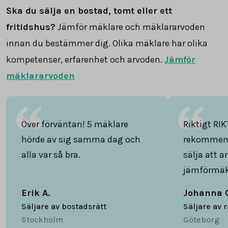
Ska du sälja en bostad, tomt eller ett
fritidshus?
Jämför mäklare och mäklararvoden
innan du bestämmer dig. Olika mäklare har olika
kompetenser, erfarenhet och arvoden.
Jämför
mäklararvoden
Över förväntan! 5 mäklare
Riktigt RIK
hörde av sig samma dag och
rekommend
alla var så bra.
sälja att 
jämförmäk
Erik A.
Johanna 
Säljare av bostadsrätt
Säljare av 
Stockholm
Göteborg