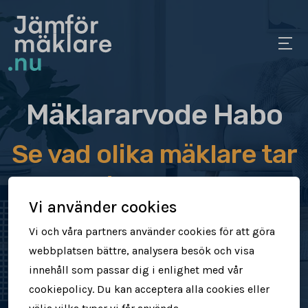
Mäklararvode Habo
Se vad olika mäklare tar
i arvode
Vi använder cookies
Jämför mäklararvoden
Vi och våra partners använder cookies för att göra
webbplatsen bättre, analysera besök och visa
Se vad mäklare tar för att sälja din
innehåll som passar dig i enlighet med vår
bostad
cookiepolicy. Du kan acceptera alla cookies eller