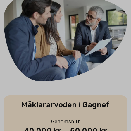
Mäklararvoden i Gagnef
Genomsnitt
40 000 kr
-
50 000 kr