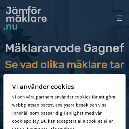
Mäklararvode Gagnef
Se vad olika mäklare tar
i arvode
Vi använder cookies
Jämför mäklararvoden
Vi och våra partners använder cookies för att göra
webbplatsen bättre, analysera besök och visa
Se vad mäklare tar för att sälja din
innehåll som passar dig i enlighet med vår
bostad
cookiepolicy. Du kan acceptera alla cookies eller