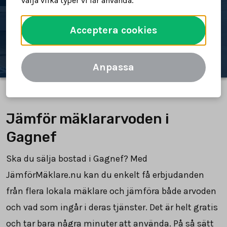
välja vilka typer vi får använda.
Spara tid och pengar
Acceptera cookies
Jämför mäklararvoden
Anpassa
Jämför mäklararvoden i
Gagnef
Ska du sälja bostad i Gagnef? Med
JämförMäklare.nu kan du enkelt få erbjudanden
från flera lokala mäklare och jämföra både arvoden
och vad som ingår i deras tjänster. Det är helt gratis
och tar bara några minuter att använda. På så sätt