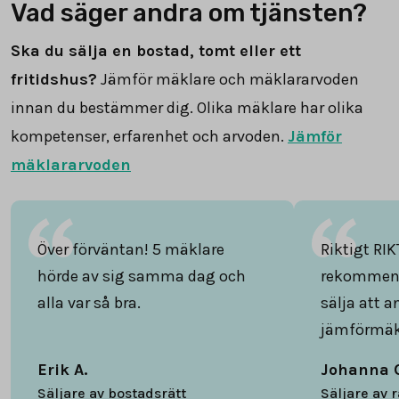
Vad säger andra om tjänsten?
Ska du sälja en bostad, tomt eller ett
fritidshus?
Jämför mäklare och mäklararvoden
innan du bestämmer dig. Olika mäklare har olika
kompetenser, erfarenhet och arvoden.
Jämför
mäklararvoden
Över förväntan! 5 mäklare
Riktigt RIK
hörde av sig samma dag och
rekommend
alla var så bra.
sälja att 
jämförmäk
Erik A.
Johanna 
Säljare av bostadsrätt
Säljare av 