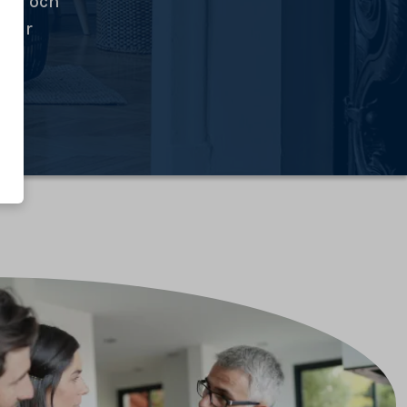
tid och
ngar