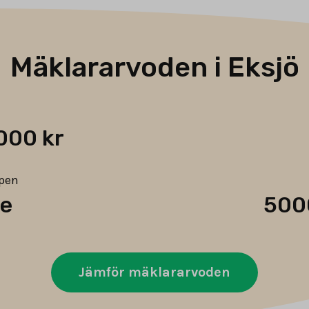
Mäklararvoden i Eksjö
000 kr
ypen
de
500
Jämför mäklararvoden