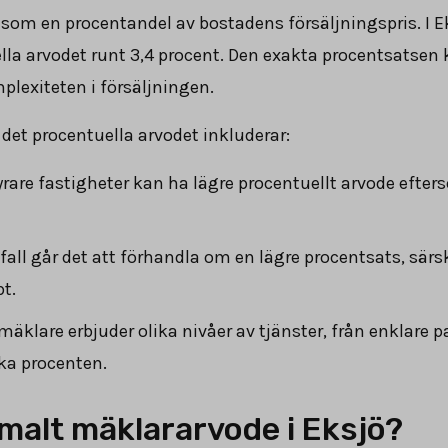
som en procentandel av bostadens försäljningspris. I Ek
lla arvodet runt
3,4
procent. Den exakta procentsatsen 
plexiteten i försäljningen.
det procentuella arvodet inkluderar:
rare fastigheter kan ha lägre procentuellt arvode efte
 fall går det att förhandla om en lägre procentsats, sär
t.
mäklare erbjuder olika nivåer av tjänster, från enklare 
rka procenten.
rmalt mäklararvode i Eksjö?