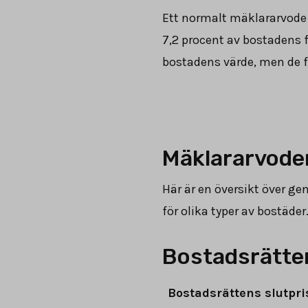
Ett normalt mäklararvode 
7,2 procent av bostadens 
bostadens värde, men de f
Mäklararvoden
Här är en översikt över ge
för olika typer av bostäd
Bostadsrätter
Bostadsrättens slutpri