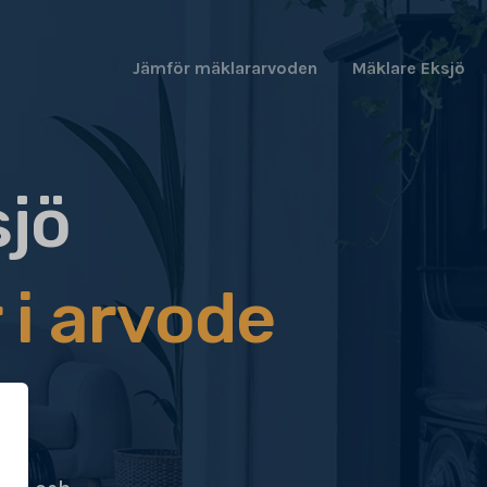
Jämför mäklararvoden
Mäklare Eksjö
sjö
 i arvode