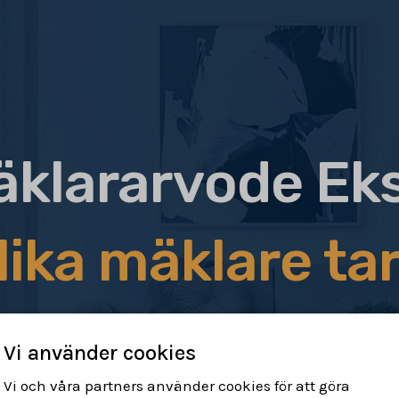
klararvode Ek
lika mäklare tar
Vi använder cookies
Vi och våra partners använder cookies för att göra