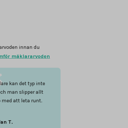
arvoden innan du
mför mäklararvoden
are kan det typ inte
och man slipper allt
 med att leta runt.
fan T.