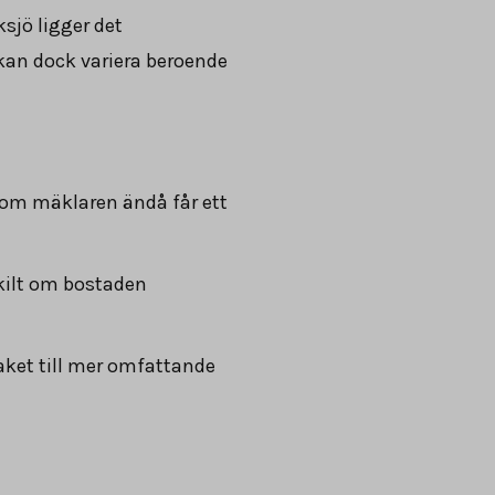
sjö ligger det
kan dock variera beroende
rsom mäklaren ändå får ett
skilt om bostaden
paket till mer omfattande