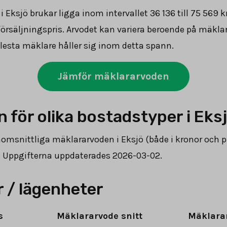
i Eksjö brukar ligga inom intervallet
36 136
till
75 569
kr
försäljningspris. Arvodet kan variera beroende på mäkl
lesta mäklare håller sig inom detta spann.
Jämför mäklararvoden
 för olika bostadstyper i Eks
nomsnittliga mäklararvoden i Eksjö (både i kronor och p
er. Uppgifterna uppdaterades 2026-03-02.
 / lägenheter
s
Mäklararvode snitt
Mäklara