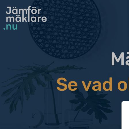
Mä
Se vad o