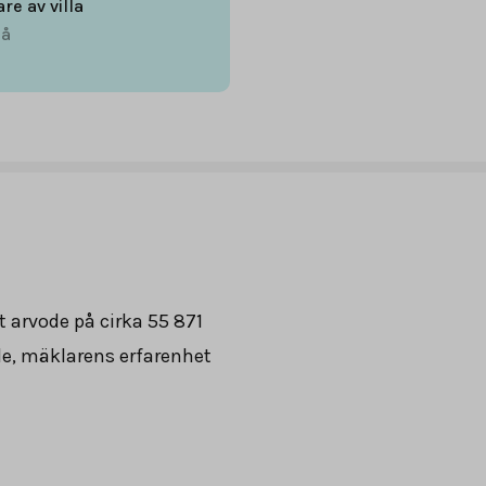
are av villa
å
t arvode på cirka
55 871
de, mäklarens erfarenhet