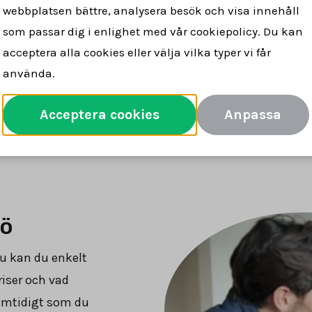
mför
Se vad mäklare tar för att sälja
Spara 
webbplatsen bättre, analysera besök och visa innehåll
arvoden
din bostad
pe
som passar dig i enlighet med vår cookiepolicy. Du kan
acceptera alla cookies eller välja vilka typer vi får
använda.
Jämför mäklararvoden
Acceptera cookies
Anpassa
jö
u kan du enkelt
riser och vad
samtidigt som du