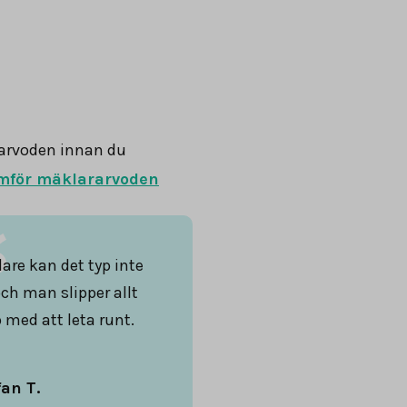
arvoden innan du
mför mäklararvoden
are kan det typ inte
och man slipper allt
 med att leta runt.
fan T.