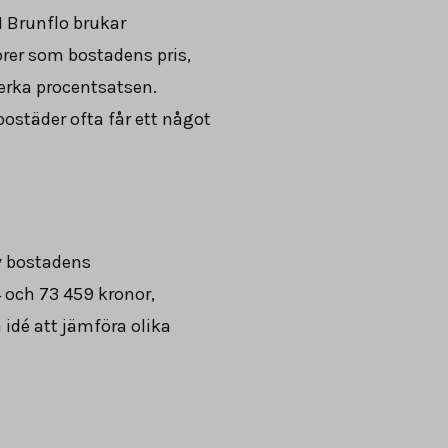
I Brunflo brukar
orer som bostadens pris,
erka procentsatsen.
bostäder ofta får ett något
av bostadens
4
och
73 459
kronor,
 idé att jämföra olika