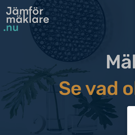
Mäk
Se vad o