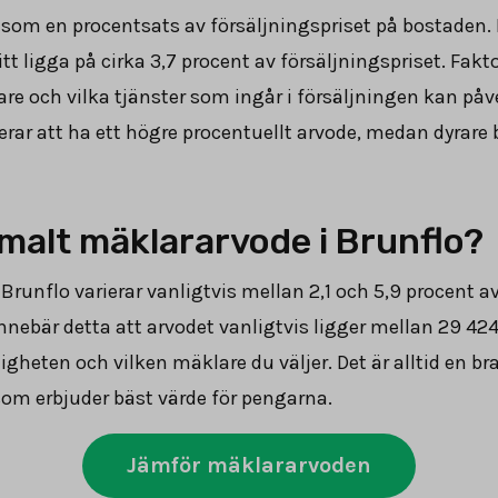
som en procentsats av försäljningspriset på bostaden. 
t ligga på cirka
3,7
procent av försäljningspriset. Fakt
e och vilka tjänster som ingår i försäljningen kan påv
rar att ha ett högre procentuellt arvode, medan dyrare 
rmalt mäklararvode i Brunflo?
 Brunflo varierar vanligtvis mellan 2,1 och 5,9 procent 
 innebär detta att arvodet vanligtvis ligger mellan
29 42
gheten och vilken mäklare du väljer. Det är alltid en bra
som erbjuder bäst värde för pengarna.
Jämför mäklararvoden