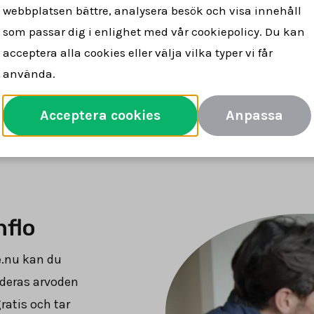
mför
Se vad mäklare tar för att sälja
Spara 
webbplatsen bättre, analysera besök och visa innehåll
arvoden
din bostad
pe
som passar dig i enlighet med vår cookiepolicy. Du kan
acceptera alla cookies eller välja vilka typer vi får
använda.
Jämför mäklararvoden
Acceptera cookies
Anpassa
nflo
e.nu kan du
 deras arvoden
ratis och tar