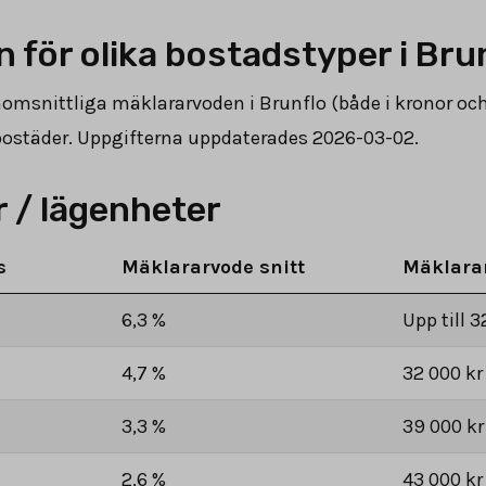
 för olika bostadstyper i Bru
enomsnittliga mäklararvoden i Brunflo (både i kronor oc
v bostäder. Uppgifterna uppdaterades 2026-03-02.
 / lägenheter
s
Mäklararvode snitt
Mäklara
6,3 %
Upp till 3
4,7 %
32 000 kr
3,3 %
39 000 kr
2,6 %
43 000 kr