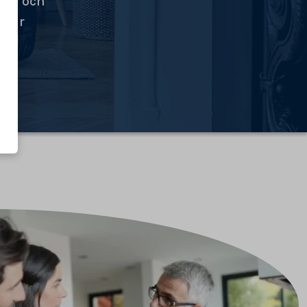
tid och
ngar