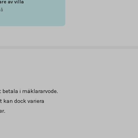
are av villa
å
tt betala i mäklararvode.
t kan dock variera
er.