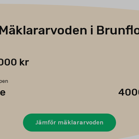
Mäklararvoden i Brunfl
000 kr
ypen
de
400
Jämför mäklararvoden