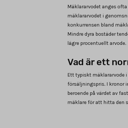
Mäklararvodet anges ofta 
mäklararvodet i genomsnit
konkurrensen bland mäklar
Mindre dyra bostäder tende
lägre procentuellt arvode.
Vad är ett no
Ett typiskt mäklararvode i
försäljningspris. I kronor
beroende på värdet av fasti
mäklare för att hitta den 