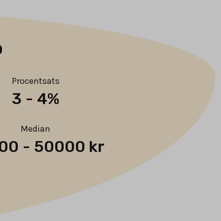
o
Procentsats
3
-
4%
Median
00
-
50000 kr