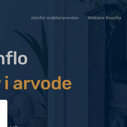
Jämför mäklararvoden
Mäklare Brunflo
nflo
 i arvode