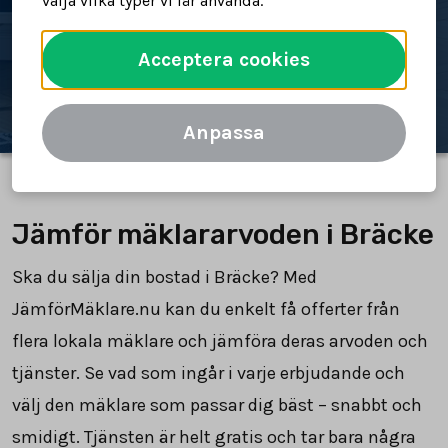
välja vilka typer vi får använda.
Spara tid och pengar
Acceptera cookies
Jämför mäklararvoden
Anpassa
Jämför mäklararvoden i Bräcke
Ska du sälja din bostad i Bräcke? Med
JämförMäklare.nu kan du enkelt få offerter från
flera lokala mäklare och jämföra deras arvoden och
tjänster. Se vad som ingår i varje erbjudande och
välj den mäklare som passar dig bäst – snabbt och
smidigt. Tjänsten är helt gratis och tar bara några