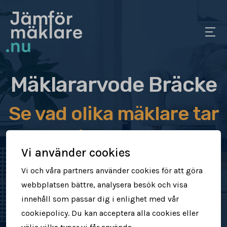
Mäklararvode Bräcke
Se vad olika mäklare tar
i arvode
Vi använder cookies
Jämför mäklararvoden
Vi och våra partners använder cookies för att göra
webbplatsen bättre, analysera besök och visa
Se vad mäklare tar för att sälja din
innehåll som passar dig i enlighet med vår
bostad
cookiepolicy. Du kan acceptera alla cookies eller