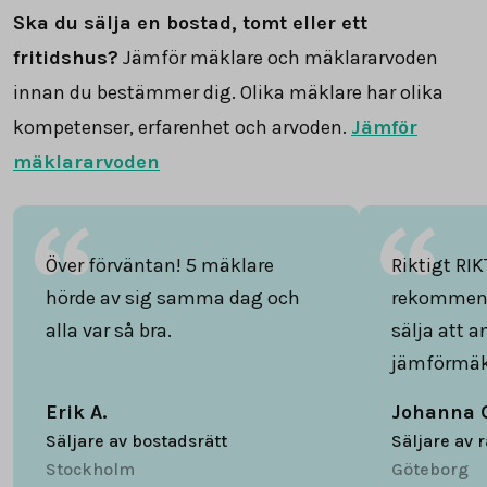
Ska du sälja en bostad, tomt eller ett
fritidshus?
Jämför mäklare och mäklararvoden
innan du bestämmer dig. Olika mäklare har olika
kompetenser, erfarenhet och arvoden.
Jämför
mäklararvoden
Över förväntan! 5 mäklare
Riktigt RIK
hörde av sig samma dag och
rekommend
alla var så bra.
sälja att 
jämförmäk
Erik A.
Johanna 
Säljare av bostadsrätt
Säljare av 
Stockholm
Göteborg