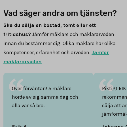
Vad säger andra om tjänsten?
Ska du sälja en bostad, tomt eller ett
fritidshus?
Jämför mäklare och mäklararvoden
innan du bestämmer dig. Olika mäklare har olika
kompetenser, erfarenhet och arvoden.
Jämför
mäklararvoden
Över förväntan! 5 mäklare
Riktigt RIK
hörde av sig samma dag och
rekommend
alla var så bra.
sälja att 
jämförmäk
Erik A.
Johanna 