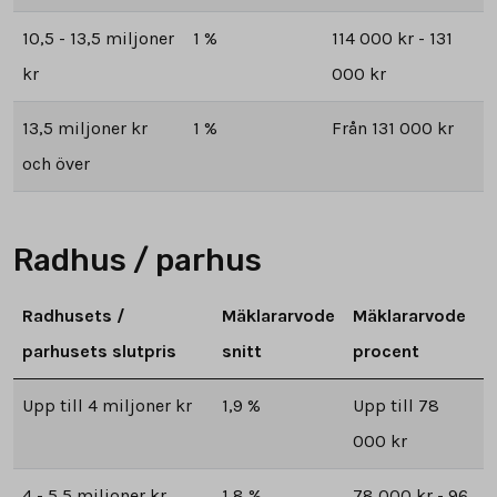
10,5 - 13,5 miljoner
1 %
114 000 kr - 131
kr
000 kr
13,5 miljoner kr
1 %
Från 131 000 kr
och över
Radhus / parhus
Radhusets /
Mäklararvode
Mäklararvode
parhusets slutpris
snitt
procent
Upp till 4 miljoner kr
1,9 %
Upp till 78
000 kr
4 - 5,5 miljoner kr
1,8 %
78 000 kr - 96