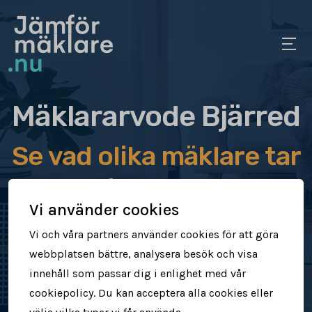
Mäklararvode Bjärred
Se vad olika mäklare tar
i arvode
Vi använder cookies
Jämför mäklararvoden
Vi och våra partners använder cookies för att göra
webbplatsen bättre, analysera besök och visa
Se vad mäklare tar för att sälja din
innehåll som passar dig i enlighet med vår
bostad
cookiepolicy. Du kan acceptera alla cookies eller