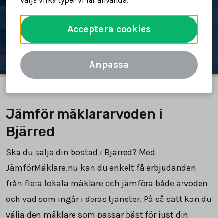
välja vilka typer vi får använda.
Spara tid och pengar
Acceptera cookies
Jämför mäklararvoden
Anpassa
Jämför mäklararvoden i
Bjärred
Ska du sälja din bostad i Bjärred? Med
JämförMäklare.nu kan du enkelt få erbjudanden
från flera lokala mäklare och jämföra både arvoden
och vad som ingår i deras tjänster. På så sätt kan du
välja den mäklare som passar bäst för just din