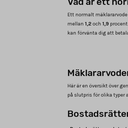
Vad är ett no
Ett normalt mäklararvode 
mellan
1,2
och
1,9
procent 
kan förvänta dig att betal
Mäklararvoden
Här är en översikt över g
på slutpris för olika type
Bostadsrätter