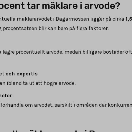
cent tar mäklare i arvode?
ntuella mäklararvodet i Bagarmossen ligger på cirka
1,
 procentsatsen blir kan bero på flera faktorer:
 lägre procentuellt arvode, medan billigare bostäder oft
t och expertis
n ibland ta ut ett högre arvode.
heter
tt förhandla om arvodet, särskilt i områden där konkurr