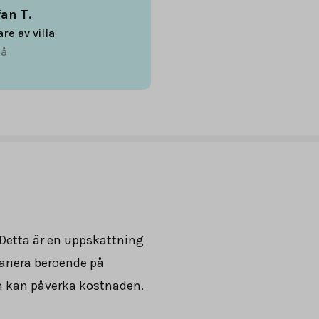
fan T.
are av villa
å
 Detta är en uppskattning
ariera beroende på
om kan påverka kostnaden.