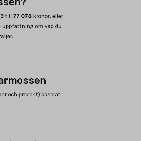
ossen?
69
till
77 078
kronor, eller
ra uppfattning om vad du
äljer.
agarmossen
or och procent) baserat