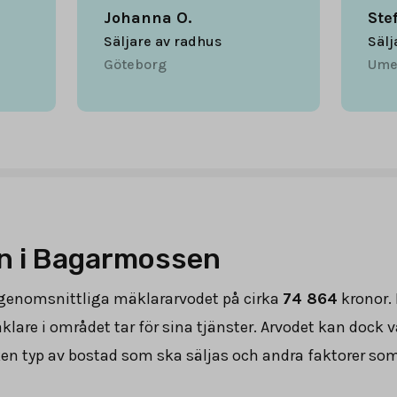
Johanna O.
Ste
Säljare av radhus
Sälj
Göteborg
Ume
n i Bagarmossen
 genomsnittliga mäklararvodet på cirka
74 864
kronor.
are i området tar för sina tjänster. Arvodet kan dock v
ken typ av bostad som ska säljas och andra faktorer s