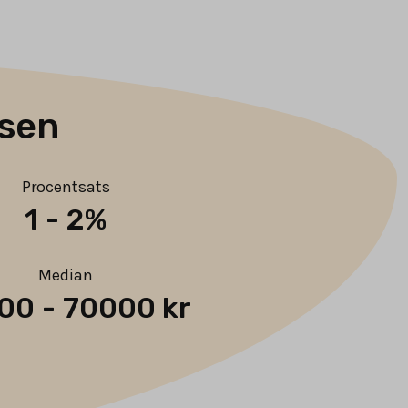
ssen
Procentsats
1
-
2%
Median
00
-
70000 kr