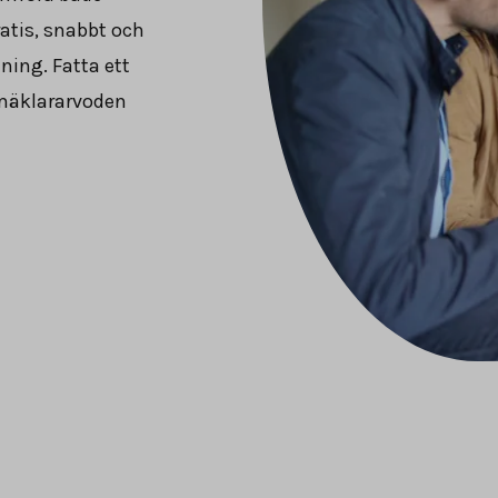
ratis, snabbt och
jning. Fatta ett
 mäklararvoden