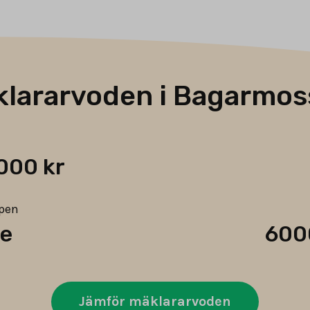
lararvoden i Bagarmo
000 kr
ypen
de
600
Jämför mäklararvoden