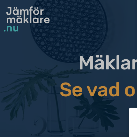
Mäkla
Se vad o