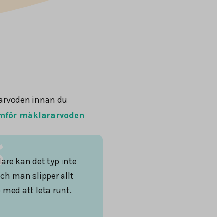
arvoden innan du
mför mäklararvoden
are kan det typ inte
och man slipper allt
 med att leta runt.