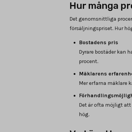
Hur många pro
Det genomsnittliga proce
försäljningspriset. Hur hög
Bostadens pris
Dyrare bostäder kan ha
procent.
Mäklarens erfarenhe
Mer erfarna mäklare ka
Förhandlingsmöjlig
Det är ofta möjligt a
hög.