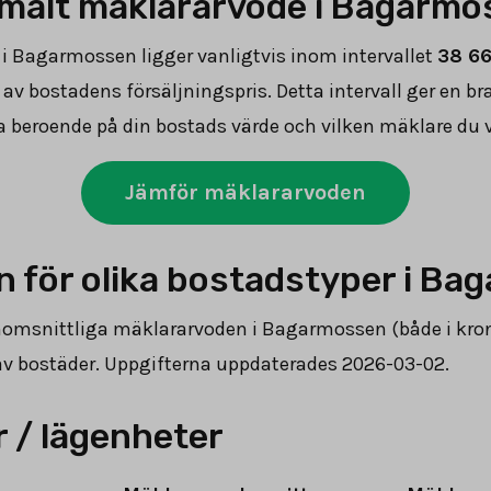
rmalt mäklararvode i Bagarm
i Bagarmossen ligger vanligtvis inom intervallet
38 6
av bostadens försäljningspris. Detta intervall ger en b
a beroende på din bostads värde och vilken mäklare du v
Jämför mäklararvoden
 för olika bostadstyper i B
enomsnittliga mäklararvoden i Bagarmossen (både i kron
r av bostäder. Uppgifterna uppdaterades 2026-03-02.
 / lägenheter