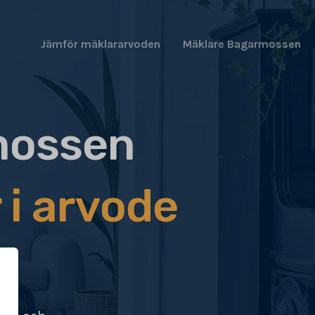
Jämför mäklararvoden
Mäklare Bagarmossen
mossen
 i arvode