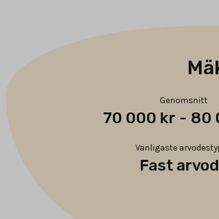
Mäk
Genomsnitt
70 000 kr
-
80 
Vanligaste arvodest
Fast arvo