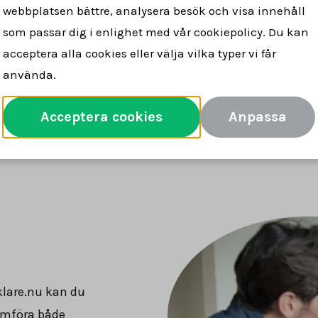
mför
Se vad mäklare tar för att sälja
Spara 
webbplatsen bättre, analysera besök och visa innehåll
arvoden
din bostad
pe
som passar dig i enlighet med vår cookiepolicy. Du kan
acceptera alla cookies eller välja vilka typer vi får
använda.
Jämför mäklararvoden
Acceptera cookies
Anpassa
klare.nu kan du
jämföra både