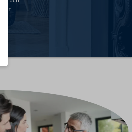
tid och
ngar