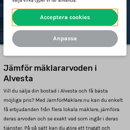
välja vilka typer vi får använda.
Spara tid och pengar
Acceptera cookies
Jämför mäklararvoden
Anpassa
Jämför mäklararvoden i
Alvesta
Vill du sälja din bostad i Alvesta och få bästa
möjliga pris? Med JämförMäklare.nu kan du enkelt
få erbjudanden från flera lokala mäklare, jämföra
deras arvoden och se exakt vad som ingår i deras
tjänster. På så sätt kan du göra ett tryggt och