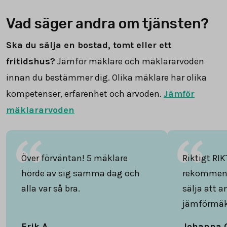
Vad säger andra om tjänsten?
Ska du sälja en bostad, tomt eller ett
fritidshus?
Jämför mäklare och mäklararvoden
innan du bestämmer dig. Olika mäklare har olika
kompetenser, erfarenhet och arvoden.
Jämför
mäklararvoden
Över förväntan! 5 mäklare
Riktigt RIK
hörde av sig samma dag och
rekommend
alla var så bra.
sälja att 
jämförmäk
Erik A.
Johanna 