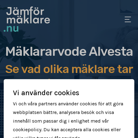
Mäklararvode Alvesta
Se vad olika mäklare tar
i arvode
Vi använder cookies
Jämför mäklararvoden
Vi och våra partners använder cookies för att göra
webbplatsen bättre, analysera besök och visa
Se vad mäklare tar för att sälja din
innehåll som passar dig i enlighet med vår
bostad
cookiepolicy. Du kan acceptera alla cookies eller