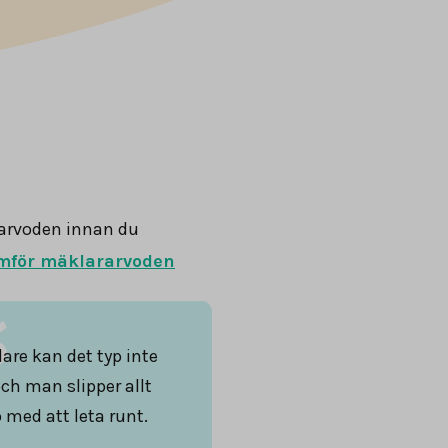
arvoden innan du
mför mäklararvoden
are kan det typ inte
och man slipper allt
 med att leta runt.