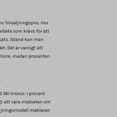
s försäljningspris. Hur
arbete som krävs för att
tsats. Ibland kan man
. Det är vanligt att
större, medan procenten
?
9 361
kronor. I procent
tigt att vara medveten om
säljningsmodell mäklaren