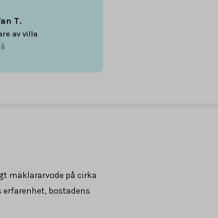
fan T.
are av villa
å
igt mäklararvode på cirka
s erfarenhet, bostadens