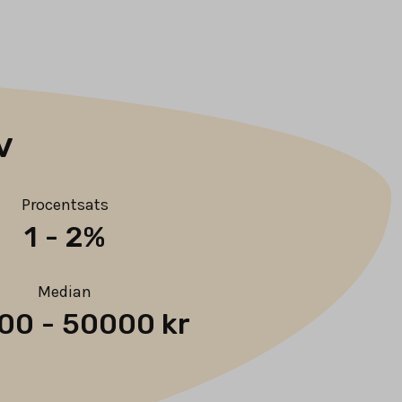
v
Procentsats
1
-
2%
Median
00
-
50000 kr