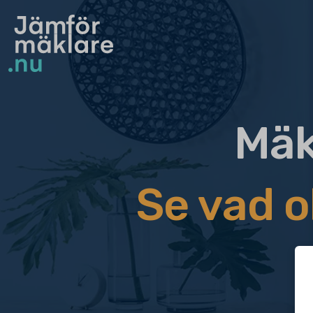
Mäk
Se vad o