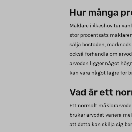
Hur många pro
Mäklare i Åkeshov tar vanl
stor procentsats mäklaren 
sälja bostaden, marknadslä
också förhandla om arvode
arvoden ligger något högr
kan vara något lägre för bi
Vad är ett no
Ett normalt mäklararvode 
brukar arvodet variera mel
att detta kan skilja sig b