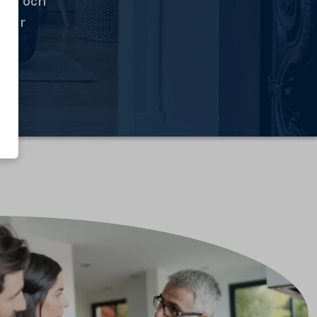
tid och
ngar