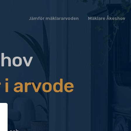
Jämför mäklararvoden
Mäklare Åkeshov
shov
 i arvode