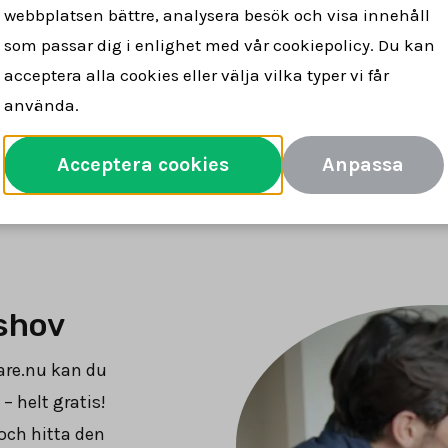
mför
Se vad mäklare tar för att sälja
Spara 
webbplatsen bättre, analysera besök och visa innehåll
arvoden
din bostad
pe
som passar dig i enlighet med vår cookiepolicy. Du kan
acceptera alla cookies eller välja vilka typer vi får
använda.
Jämför mäklararvoden
Acceptera cookies
Anpassa
shov
are.nu kan du
– helt gratis!
och hitta den