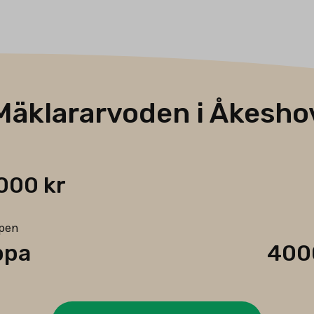
Mäklararvoden i Åkesho
000 kr
ypen
ppa
400