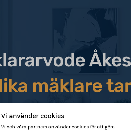
lararvode Åke
lika mäklare tar
Vi använder cookies
Vi och våra partners använder cookies för att göra