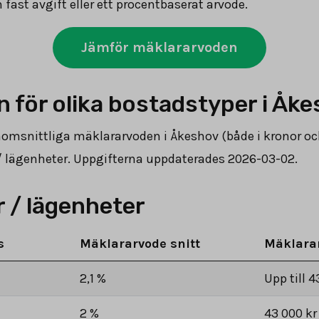
 fast avgift eller ett procentbaserat arvode.
Jämför mäklararvoden
 för olika bostadstyper i Åk
enomsnittliga mäklararvoden i Åkeshov (både i kronor oc
r / lägenheter. Uppgifterna uppdaterades 2026-03-02.
 / lägenheter
s
Mäklararvode snitt
Mäklara
2,1 %
Upp till 4
2 %
43 000 kr