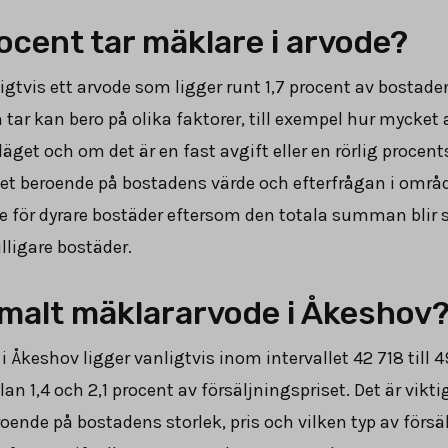
cent tar mäklare i arvode?
igtvis ett arvode som ligger runt
1,7
procent av bostaden
tar kan bero på olika faktorer, till exempel hur mycket 
get och om det är en fast avgift eller en rörlig procen
t beroende på bostadens värde och efterfrågan i området
e för dyrare bostäder eftersom den totala summan blir 
lligare bostäder.
rmalt mäklararvode i Åkeshov
i Åkeshov ligger vanligtvis inom intervallet
42 718
till
4
lan 1,4 och 2,1 procent av försäljningspriset. Det är vik
eroende på bostadens storlek, pris och vilken typ av för