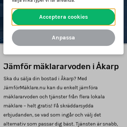
välja vilka typer vi får använda.
Spara tid och pengar
Acceptera cookies
Jämför mäklararvoden
Anpassa
Jämför mäklararvoden i Åkarp
Ska du sälja din bostad i Åkarp? Med
JämförMäklare.nu kan du enkelt jämföra
mäklararvoden och tjänster från flera lokala
mäklare – helt gratis! Få skräddarsydda
erbjudanden, se vad som ingår och välj det
alternativ som passar dig bäst. Tjänsten är snabb,