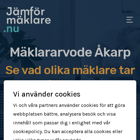
Mäklararvode Åkarp
Se vad olika mäklare tar
i arvode
Vi använder cookies
Jämför mäklararvoden
Vi och våra partners använder cookies för att göra
webbplatsen bättre, analysera besök och visa
Se vad mäklare tar för att sälja din
innehåll som passar dig i enlighet med vår
bostad
cookiepolicy. Du kan acceptera alla cookies eller