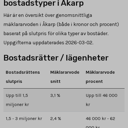
bostadstyper i Åkarp
Här är en översikt över genomsnittliga
mäklararvoden i Åkarp (både i kronor och procent)
baserat på slutpris för olika typer av bostäder.
Uppgifterna uppdaterades 2026-03-02.
Bostadsrätter / lägenheter
Bostadsrättens
Mäklararvode
Mäklararvode
slutpris
snitt
procent
Upp till 1,5
3,1 %
Upp till 46 000
miljoner kr
kr
1,5 - 3 miljoner kr
2,4 %
46 000 kr - 62
000 kr