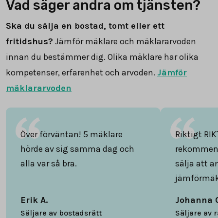
Vad säger andra om tjänsten?
Ska du sälja en bostad, tomt eller ett
fritidshus?
Jämför mäklare och mäklararvoden
innan du bestämmer dig. Olika mäklare har olika
kompetenser, erfarenhet och arvoden.
Jämför
mäklararvoden
Över förväntan! 5 mäklare
Riktigt RIK
hörde av sig samma dag och
rekommend
alla var så bra.
sälja att 
jämförmäk
Erik A.
Johanna 
Säljare av bostadsrätt
Säljare av 