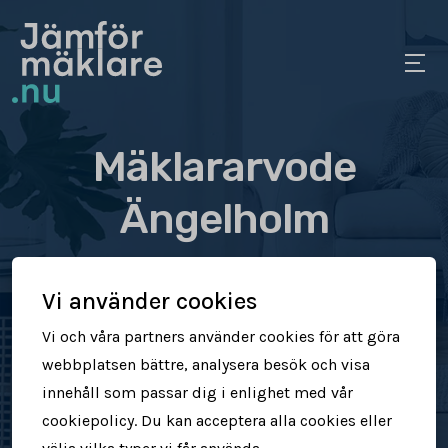
Mäklararvode
Ängelholm
Se vad olika mäklare tar
Vi använder cookies
i arvode
Vi och våra partners använder cookies för att göra
webbplatsen bättre, analysera besök och visa
Jämför mäklararvoden
innehåll som passar dig i enlighet med vår
cookiepolicy. Du kan acceptera alla cookies eller
Se vad mäklare tar för att sälja din